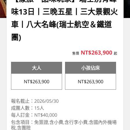
味13日丨三晚五星丨三大景觀火
車丨八大名峰(瑞士航空＆鐵道
團)
NT$263,900
售價
起
大人
小孩佔床
NT$263,900
NT$263,900
報名截止：2026/05/30
成團人數：15人
每人訂金：NT$40,000
包含項目：免簽證,含小費,含行李小費,含國內外機場
稅,含團險