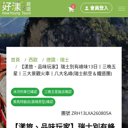
0
會員登入
首頁
西歐
德國．瑞士
【漾旅、品味玩家】瑞士別有峰味13日丨三晚五
星丨三大景觀火車丨八大名峰(瑞士航空＆鐵道團)
冰河列車已確認
三晚五星飯店確認
策馬特飯店(面峰房型)確認
團號 ZRH13LXA260805A
【漾旅、品味玩家】瑞士別有峰