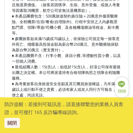
且無退票價值。（旅客若因懷孕、生病、意外受傷、或個人考量
等因素取消機票，航空公司皆無法退機票款）。
♠ 本產品團費包含：500萬旅遊契約責任險＋20萬意外傷害醫療
險、全程機票/住宿/餐食(自理除外)、行程中安排之入內參觀景
點門票、領隊/導遊/司機小費、及各種機場燃油等稅金、刷卡費
等。
♠ 參團旅客如未滿15歲或70歲以上，依保險公司規定每一旅客意
外死亡、殘廢最高投保金額為新台幣250萬元、意外醫療險保額
為新台幣20萬元（實支實付）。
♠ 本產品團費不含：行李小費、床頭小費..等禮貌性質小費，以及
一切個人消費。
♠ 最低組團人數：15(含)人；如低於15(含)人，好漾公司保有最後
出團之決定權。本公司將派遣持有合格領隊執照之領隊全程隨團
服務。
♠ 為考量旅客自身旅遊安全並顧及其它團員旅遊權益，凡年滿70
歲以上或行動不便之貴賓，必須有家人或友人同行方可報名，不
聊聊
便之處，尚請見諒。
【住宿相關】
防詐提醒：若接到可疑訊息，請直接聯繫您的業務人員查
♠ 團費報價以雙人房(2人一室)為主，歡迎您結伴參加。若單人報
證，並可撥打 165 反詐騙專線諮詢。
名，須負擔全程單人房差額；若有調整機會，好漾旅遊將協助安
排同團同性團友共用一室同房，則免收單人房差額，若無法調整
關閉
則須負擔單人房差額，敬請知悉。
♠ 單人房加價係指「單人指定入住一間單人房之房價差」，而不