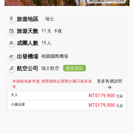
旅遊地區
room
瑞士
旅遊天數
天
夜
event
11
8
成團人數
人
people
15
出發機場
flight_takeoff
桃園國際機場
航空公司
airlines
瑞士航空
航班資訊
更多售價說明
本價格為參考價, 實際價格以實際出團日核算為
準
arrow_forward
NT$179,900
元起
NT$179,900
元起