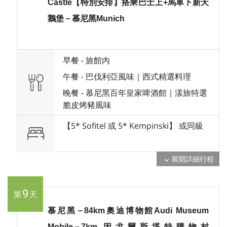
Castle【特別安排】搭乘巴士上+馬車下新天
鵝堡－慕尼黑Munich
早餐 -
旅館內
午餐 -
巴伐利亞風味｜西式精選料理
晚餐 -
慕尼黑百年皇家啤酒館｜漾旅特選
脆皮烤豬風味
【5* Sofitel 或 5* Kempinski】 或
同級
展開詳細行程
expand_more
9
第
天
慕尼黑－84km奧迪博物館Audi Museum
Mobile－7km 因戈爾斯塔特購物村