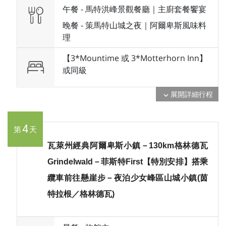
午餐 -
馬特洪峰景觀餐廳｜主廚套餐饗宴
晚餐 -
策馬特山城之夜｜阿爾卑斯風味料
理
【3*Mountime 或 3*Motterhorn Inn】
或
同級
展開詳細行程
expand_more
4
第
天
瓦萊州經典阿爾卑斯小鎮－130km格林德瓦
Grindelwald－菲斯特First【特別安排】搭乘
纜車前往懸崖步－夜泊少女峰區山城小鎮(茵
特拉根／格林德瓦)