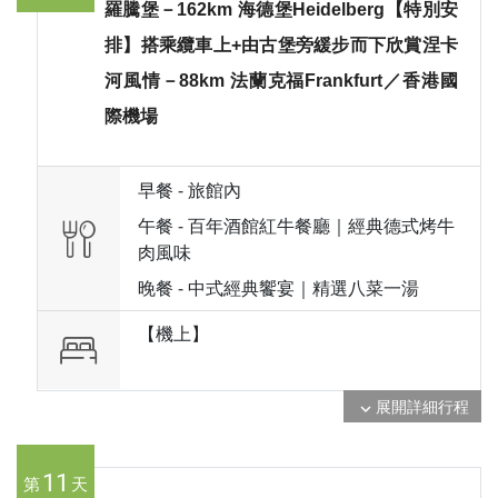
羅騰堡－162km 海德堡Heidelberg【特別安
排】搭乘纜車上+由古堡旁緩步而下欣賞涅卡
河風情－88km 法蘭克福Frankfurt／香港國
際機場
早餐 -
旅館內
午餐 -
百年酒館紅牛餐廳｜經典德式烤牛
肉風味
晚餐 -
中式經典饗宴｜精選八菜一湯
【機上】
展開詳細行程
expand_more
11
第
天