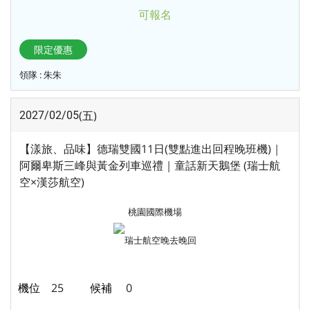
可報名
限定優惠
領隊 : 朱朱
(五)
2027/02/05
【漾旅、品味】德瑞雙國11日(雙點進出回程晚班機)｜
阿爾卑斯三峰與黃金列車巡禮｜童話新天鵝堡 (瑞士航
空×漢莎航空)
桃園國際機場
瑞士航空
晚去晚回
25
0