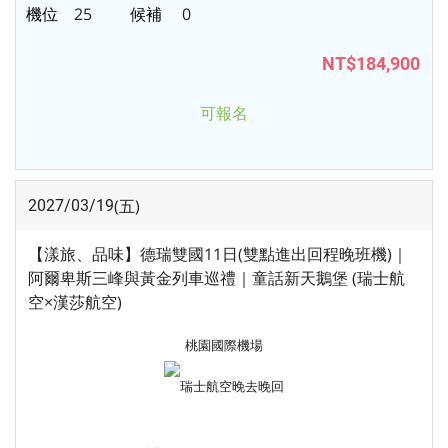
25
0
NT$184,900
可報名
(五)
2027/03/19
【漾旅、品味】德瑞雙國11日(雙點進出回程晚班機)｜
阿爾卑斯三峰與黃金列車巡禮｜童話新天鵝堡 (瑞士航
空×漢莎航空)
桃園國際機場
瑞士航空
晚去晚回