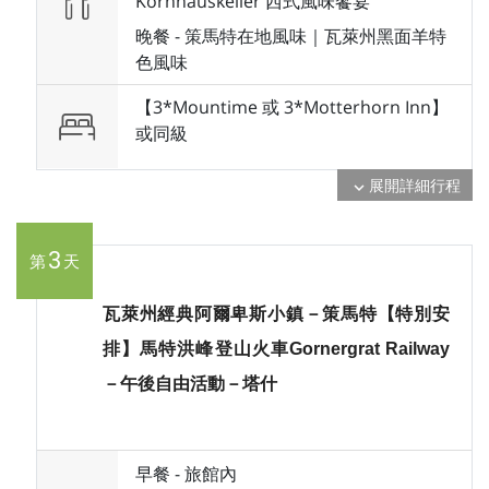
Kornhauskeller 西式風味饗宴
晚餐 -
策馬特在地風味｜瓦萊州黑面羊特
色風味
【3*Mountime 或 3*Motterhorn Inn】
或
同級
展開詳細行程
expand_more
3
第
天
瓦萊州經典阿爾卑斯小鎮－策馬特【特別安
排】馬特洪峰登山火車Gornergrat Railway
－午後自由活動－塔什
早餐 -
旅館內