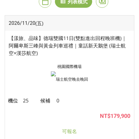
calendar_today
payments
月曆模式
列表模式
價格模式
view_list
(五)
2026/11/20
【漾旅、品味】德瑞雙國11日(雙點進出回程晚班機)｜
阿爾卑斯三峰與黃金列車巡禮｜童話新天鵝堡 (瑞士航
空×漢莎航空)
桃園國際機場
瑞士航空
晚去晚回
25
0
NT$179,900
可報名