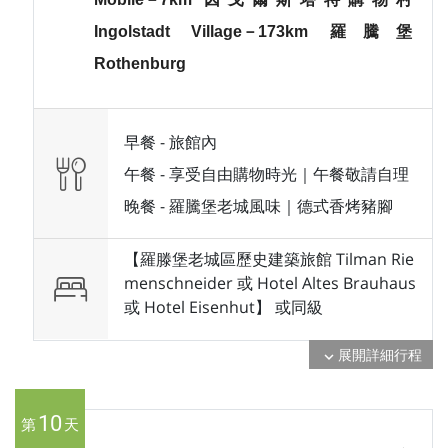
Ingolstadt Village－173km 羅騰堡
Rothenburg
早餐 -
旅館內
午餐 -
享受自由購物時光｜午餐敬請自理
晚餐 -
羅騰堡老城風味｜德式香烤豬腳
【羅滕堡老城區歷史建築旅館 Tilman Rie
menschneider 或 Hotel Altes Brauhaus
或 Hotel Eisenhut】 或
同級
展開詳細行程
expand_more
10
第
天