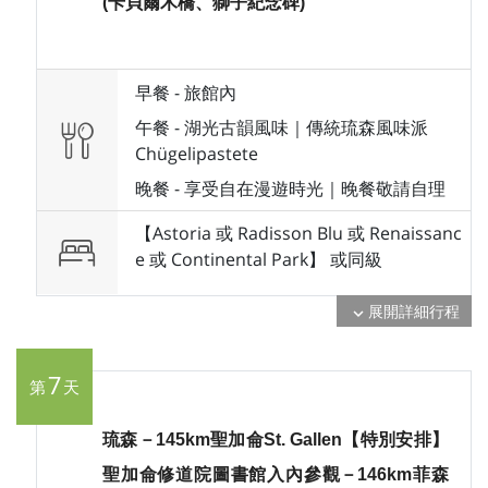
(卡貝爾木橋、獅子紀念碑)
早餐 -
旅館內
午餐 -
湖光古韻風味｜傳統琉森風味派
Chügelipastete
晚餐 -
享受自在漫遊時光｜晚餐敬請自理
【Astoria 或 Radisson Blu 或 Renaissanc
e 或 Continental Park】 或
同級
展開詳細行程
expand_more
7
第
天
琉森－145km聖加侖St. Gallen【特別安排】
聖加侖修道院圖書館入內參觀－146km菲森