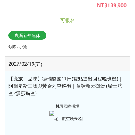
NT$189,900
可報名
農曆新年連休
領隊 : 小鶯
(五)
2027/02/19
【漾旅、品味】德瑞雙國11日(雙點進出回程晚班機)｜
阿爾卑斯三峰與黃金列車巡禮｜童話新天鵝堡 (瑞士航
空×漢莎航空)
桃園國際機場
瑞士航空
晚去晚回