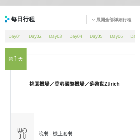
每日行程
展開全部詳細行程
expand_more
Day01
Day02
Day03
Day04
Day05
Day06
Day
1
第
天
桃園機場／香港國際機場／蘇黎世Zürich
晚餐 -
機上套餐