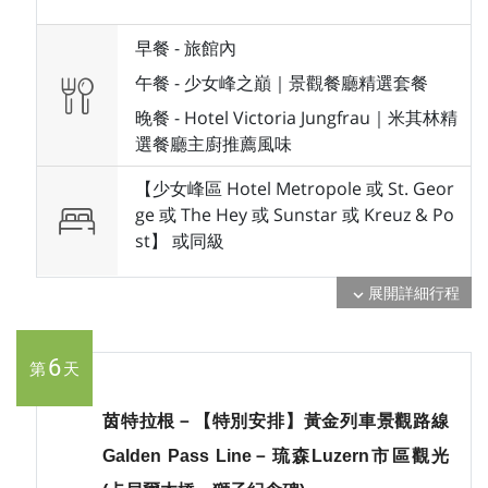
早餐 -
旅館內
午餐 -
少女峰之巔｜景觀餐廳精選套餐
晚餐 -
Hotel Victoria Jungfrau｜米其林精
選餐廳主廚推薦風味
【少女峰區 Hotel Metropole 或 St. Geor
ge 或 The Hey 或 Sunstar 或 Kreuz & Po
st】 或
同級
展開詳細行程
expand_more
6
第
天
茵特拉根－【特別安排】黃金列車景觀路線
Galden Pass Line－琉森Luzern市區觀光