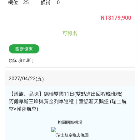
25
0
NT$179,900
可報名
限定優惠
領隊 :賽巴斯丁
(五)
2027/04/23
【漾旅、品味】德瑞雙國11日(雙點進出回程晚班機)｜
阿爾卑斯三峰與黃金列車巡禮｜童話新天鵝堡 (瑞士航
空×漢莎航空)
桃園國際機場
瑞士航空
晚去晚回