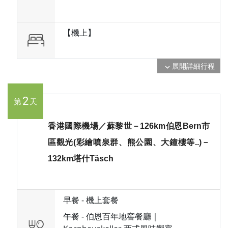
【機上】
展開詳細行程
expand_more
2
第
天
香港國際機場／蘇黎世－126km伯恩Bern市
區觀光(彩繪噴泉群、熊公園、大鐘樓等..)－
132km塔什Täsch
早餐 -
機上套餐
午餐 -
伯恩百年地窖餐廳｜