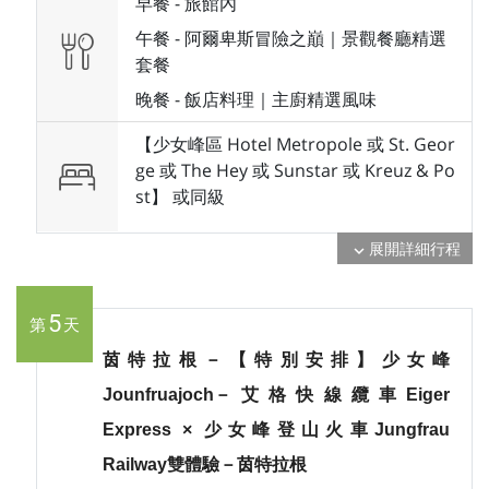
早餐 -
旅館內
午餐 -
阿爾卑斯冒險之巔｜景觀餐廳精選
套餐
晚餐 -
飯店料理｜主廚精選風味
【少女峰區 Hotel Metropole 或 St. Geor
ge 或 The Hey 或 Sunstar 或 Kreuz & Po
st】 或
同級
展開詳細行程
expand_more
5
第
天
茵特拉根－【特別安排】少女峰
Jounfruajoch－艾格快線纜車Eiger
Express × 少女峰登山火車Jungfrau
Railway雙體驗－茵特拉根