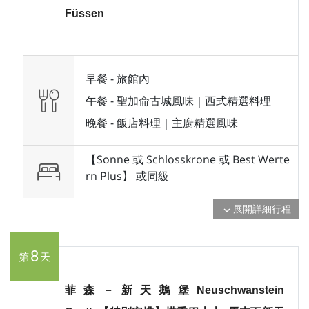
Füssen
早餐 -
旅館內
午餐 -
聖加侖古城風味｜西式精選料理
晚餐 -
飯店料理｜主廚精選風味
【Sonne 或 Schlosskrone 或 Best Werte
rn Plus】 或
同級
展開詳細行程
expand_more
8
第
天
菲森－新天鵝堡Neuschwanstein