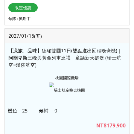
限定優惠
領隊 : 奧斯丁
(五)
2027/01/15
【漾旅、品味】德瑞雙國11日(雙點進出回程晚班機)｜
阿爾卑斯三峰與黃金列車巡禮｜童話新天鵝堡 (瑞士航
空×漢莎航空)
桃園國際機場
瑞士航空
晚去晚回
25
0
NT$179,900