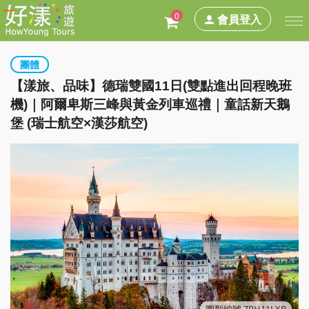
0
會員登入
團體
【漾旅、品味】德瑞雙國11日(雙點進出回程晚班
機)｜阿爾卑斯三峰與黃金列車巡禮｜童話新天鵝
堡 (瑞士航空×漢莎航空)
團型編號 ZRH11LXB