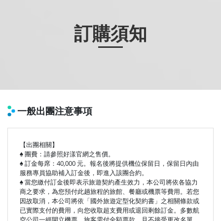
訂購須知
一般出團注意事項
【出團相關】
♠ 團費：請參照好漾官網之售價。
♠ 訂金每席：40,000 元。報名後將提供機位保留日，保留日內由
服務專員協助補入訂金後，即進入該團合約。
♠ 當您繳付訂金後即表示旅遊契約產生效力，本公司將依各協力
商之要求，為您預付此趟旅程的旅館、餐廳或機票等費用。若您
因故取消，本公司將依「國外旅遊定型化契約書」之相關條款或
已實際支付的費用，向您收取超支費用或退回剩餘訂金。多數航
空公司一經開立機票，旅客需付全額票款，且不接受更改名單，