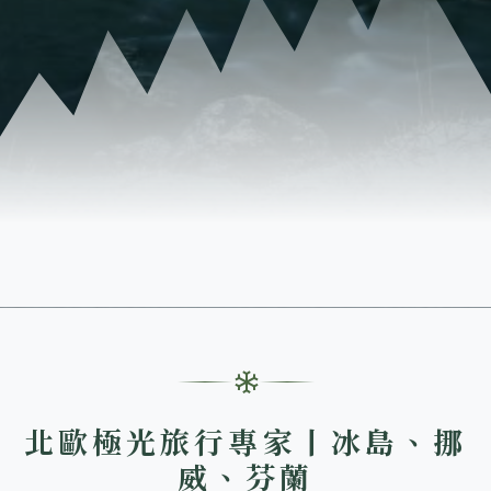
北歐極光旅行專家丨冰島、挪
威、芬蘭