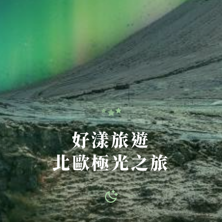
好漾旅遊
北歐極光之旅