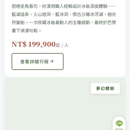
拒絕走馬看花，好漾用職人經驗設計冰島深度體驗——
藍湖溫泉、火山熔洞、藍冰洞、傑古沙龍冰河湖、極光
狩獵船，一次收藏冰島最動人的五種感動，最終於巴黎
畫下浪漫句點。
NT$ 199,900
起 / 人
查看詳細行程
夢幻體驗