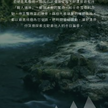
拒絕走馬看花，追光也該優雅從容。好漾旅遊堅持
「職人精神」，把破冰船的驚奇、哈士奇雪橇的奔
馳、帝王蟹晚宴的暖意，與極光玻璃屋的璀璨夜晚，
都以最高規格為您安排。把時間留給感動，讓好漾帶
你深度探索北歐最迷人的冬日篇章。