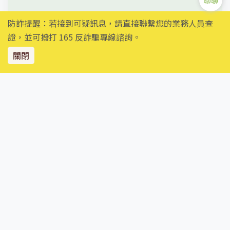
聊聊
防詐提醒：若接到可疑訊息，請直接聯繫您的業務人員查
證，並可撥打 165 反詐騙專線諮詢。
挪威、芬蘭雙國極光破冰帝王蟹10 日丨
關閉
Aurora & Polar Adventure in
Nordics
好漾用職人經驗設計深度北歐體驗——破冰船漂浮、哈
士奇雪橇、帝王蟹晚宴、極光玻璃屋，一次收藏北歐冬
季最動人的四種感動，再走訪奧斯陸與赫爾辛基的城市
美學。。
NT$ 219,900
起 / 人
查看詳細行程