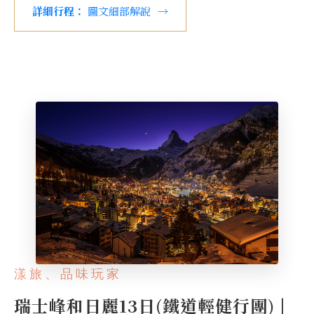
詳細行程：
圖文細部解說
→
漾旅、品味玩家
瑞士峰和日麗13日(鐵道輕健行團) |