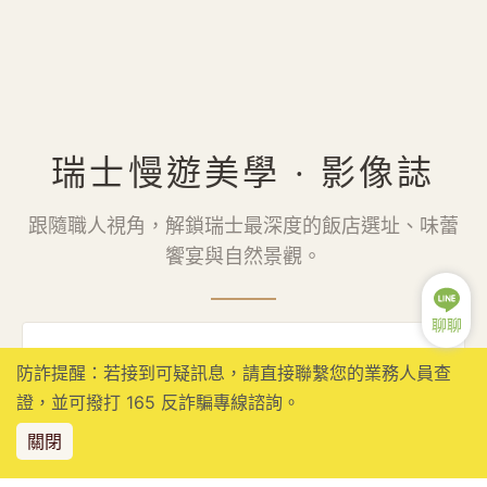
瑞士慢遊美學 · 影像誌
跟隨職人視角，解鎖瑞士最深度的飯店選址、味蕾
饗宴與自然景觀。
聊聊
2026-01-30
防詐提醒：若接到可疑訊息，請直接聯繫您的業務人員查
瑞士慢遊美學：策馬特飯店選址攻略！
證，並可撥打 165 反詐騙專線諮詢。
關閉
入住城內不稀奇，保證入住「面峰房」才是真奢華。清晨