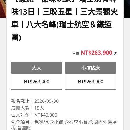
味13日丨三晚五星丨三大景觀火
車丨八大名峰(瑞士航空＆鐵道
團)
NT$263,900
售價
起
大人
小孩佔床
NT$263,900
NT$263,900
報名截止：2026/05/30
成團人數：15人
每人訂金：NT$40,000
包含項目：免簽證,含小費,含行李小費,含國內外機場
稅,含團險