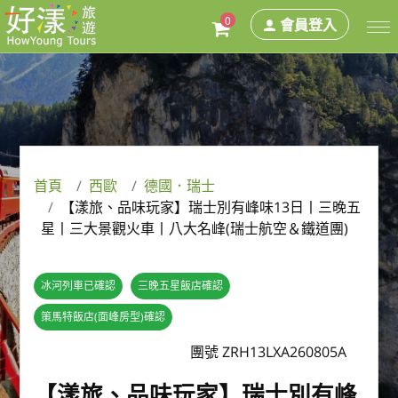
0
會員登入
首頁
西歐
德國．瑞士
【漾旅、品味玩家】瑞士別有峰味13日丨三晚五
星丨三大景觀火車丨八大名峰(瑞士航空＆鐵道團)
冰河列車已確認
三晚五星飯店確認
策馬特飯店(面峰房型)確認
團號 ZRH13LXA260805A
【漾旅、品味玩家】瑞士別有峰