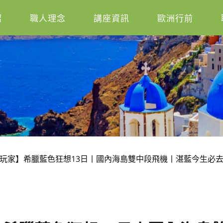
紹
職人理念
講座資訊
歐洲行前
玩家】希臘藍色狂想13⽇丨國內海島雙中段飛機丨湛藍今生必