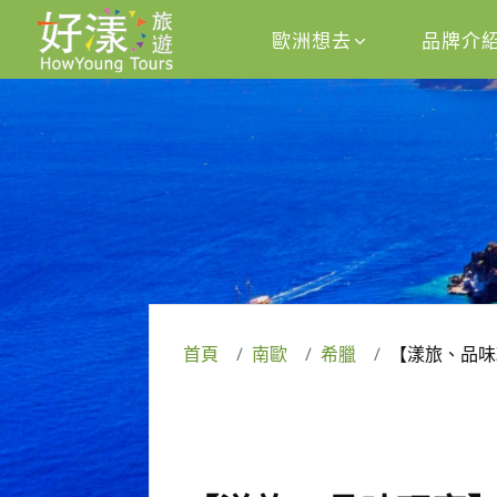
歐洲想去
品牌介
首頁
南歐
希臘
【漾旅、品味