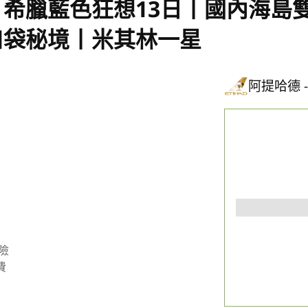
希臘藍色狂想13⽇丨國內海島
口袋秘境丨米其林一星
阿提哈德
險
費