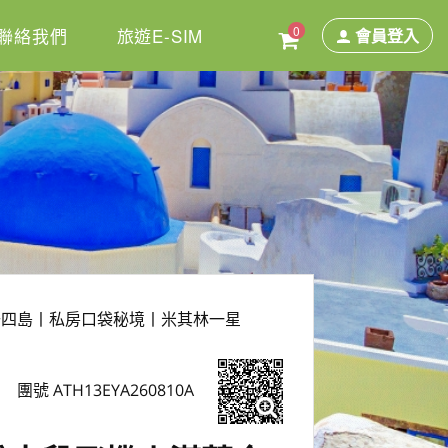
0
聯絡我們
旅遊E-SIM
會員登入
去四島丨私房口袋秘境丨米其林一星
團號 ATH13EYA260810A