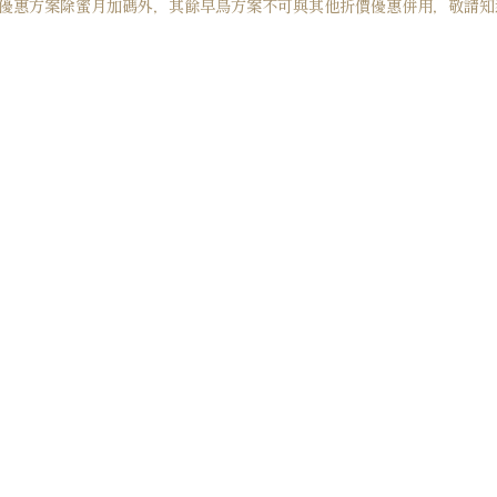
 本優惠方案除蜜月加碼外，其餘早鳥方案不可與其他折價優惠併用，敬請知