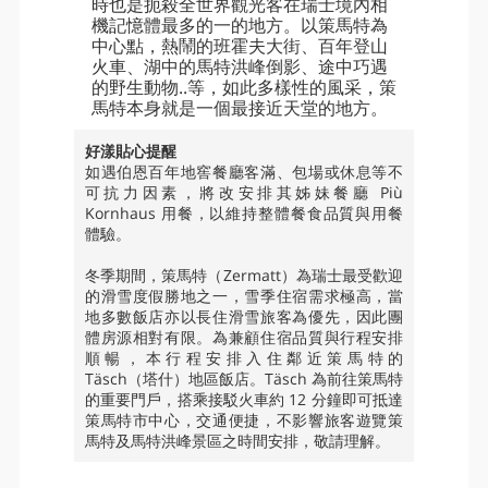
時也是扼殺全世界觀光客在瑞士境內相
機記憶體最多的一的地方。以策馬特為
中心點，熱鬧的班霍夫大街、百年登山
火車、湖中的馬特洪峰倒影、途中巧遇
的野生動物..等，如此多樣性的風采，策
馬特本身就是一個最接近天堂的地方。
好漾貼心提醒
如遇伯恩百年地窖餐廳客滿、包場或休息等不
可抗力因素，將改安排其姊妹餐廳 Più
Kornhaus 用餐，以維持整體餐食品質與用餐
體驗。
冬季期間，策馬特（Zermatt）為瑞士最受歡迎
的滑雪度假勝地之一，雪季住宿需求極高，當
地多數飯店亦以長住滑雪旅客為優先，因此團
體房源相對有限。為兼顧住宿品質與行程安排
順暢，本行程安排入住鄰近策馬特的
Täsch（塔什）地區飯店。Täsch 為前往策馬特
的重要門戶，搭乘接駁火車約 12 分鐘即可抵達
策馬特市中心，交通便捷，不影響旅客遊覽策
馬特及馬特洪峰景區之時間安排，敬請理解。