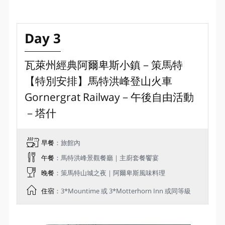
Day 3
瓦萊州經典阿爾卑斯小鎮－策馬特
【特別安排】馬特洪峰登山火車
Gornergrat Railway－午後自由活動
－塔什
早餐
：旅館內
午餐
：馬特洪峰景觀餐廳｜主廚套餐饗宴
晚餐
：策馬特山城之夜｜阿爾卑斯風味料理
住宿
：3*Mountime 或 3*Motterhorn Inn 或同等級