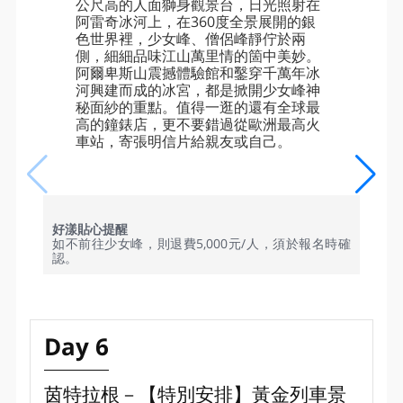
公尺高的人面獅身觀景台，日光照射在
阿雷奇冰河上，在360度全景展開的銀
色世界裡，少女峰、僧侶峰靜佇於兩
側，細細品味江山萬里情的箇中美妙。
阿爾卑斯山震撼體驗館和鑿穿千萬年冰
河興建而成的冰宮，都是掀開少女峰神
秘面紗的重點。值得一逛的還有全球最
高的鐘錶店，更不要錯過從歐洲最高火
車站，寄張明信片給親友或自己。
好漾貼心提醒
如不前往少女峰，則退費5,000元/人，須於報名時確
認。
Day 6
茵特拉根－【特別安排】黃金列車景