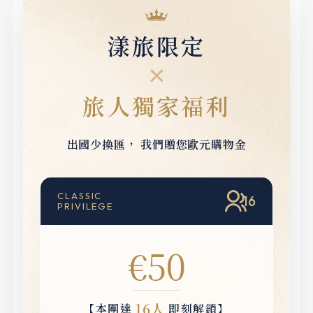
漾旅限定
✕
旅人獨家福利
出國少換匯，
我們贈您歐元購物金
CLASSIC
16
PRIVILEGE
€50
16人
【本團達
即刻解鎖】