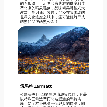
的石板路上，沿途欣賞典雅的拱廊和造
型奇趣的噴泉雕刻，品味精美哥德式大
教堂、愛因斯坦故居，沉浸在慢步調的
世界文化遺產之城中，還可近距離尋找
萌熊們蹤跡的熊公園！
策馬特 Zermatt
位於海拔1,620的無煙山城策馬特，有著
以特殊三角造型而聞名遐邇的馬特洪
峰，除了本身就是一個經典的標誌，同