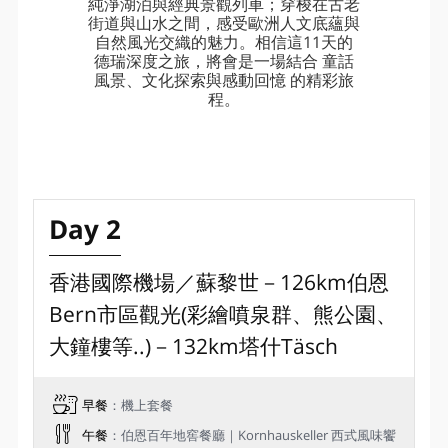
純淨湖泊與經典景觀列車；穿梭在古老
街道與山水之間，感受歐洲人文底蘊與
自然風光交織的魅力。相信這11天的
德瑞深度之旅，將會是一場結合 童話
風景、文化探索與感動回憶 的精彩旅
程。
Day 2
香港國際機場／蘇黎世－126km伯恩
Bern市區觀光(彩繪噴泉群、熊公園、
大鐘樓等..)－132km塔什Täsch
早餐
：機上套餐
午餐
：伯恩百年地窖餐廳｜Kornhauskeller 西式風味饗