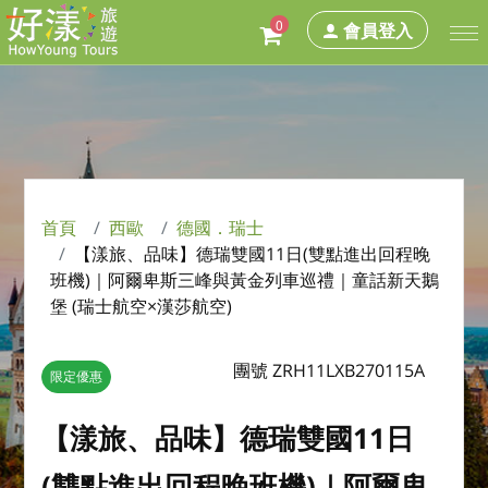
0
會員登入
首頁
西歐
德國．瑞士
【漾旅、品味】德瑞雙國11日(雙點進出回程晚
班機)｜阿爾卑斯三峰與黃金列車巡禮｜童話新天鵝
堡 (瑞士航空×漢莎航空)
團號 ZRH11LXB270115A
限定優惠
【漾旅、品味】德瑞雙國11日
(雙點進出回程晚班機)｜阿爾卑