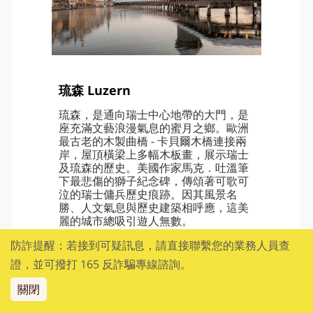
琉森 Luzern
琉森，是通向瑞士中心地帶的大門，是
座充滿文藝浪漫氣息的蜜月之鄉。歐洲
最古老的木製曲橋 - 卡貝爾木橋連接兩
岸，屋頂橫梁上多幅木板畫，展示瑞士
及琉森的歷史。美國作家馬克．吐溫筆
下最悲傷的獅子紀念碑，傳頌著可歌可
泣的瑞士傭兵歷史痕跡。因其風景名
勝、人文氣息與歷史建築相呼應，這美
麗的城市總吸引遊人無數。
防詐提醒：若接到可疑訊息，請直接聯繫您的業務人員查
證，並可撥打 165 反詐騙專線諮詢。
關閉