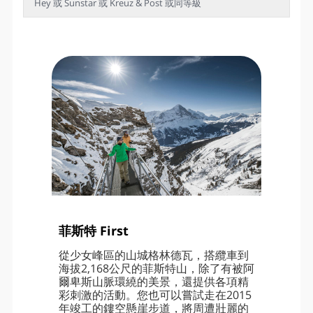
Hey 或 Sunstar 或 Kreuz & Post 或同等級
菲斯特 First
從少女峰區的山城格林德瓦，搭纜車到
海拔2,168公尺的菲斯特山，除了有被阿
爾卑斯山脈環繞的美景，還提供各項精
彩刺激的活動。您也可以嘗試走在2015
年竣工的鏤空懸崖步道，將周遭壯麗的