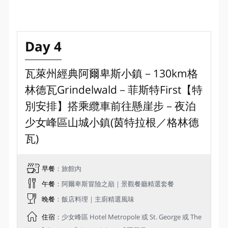
Day 4
瓦萊州經典阿爾卑斯小鎮－130km格
林德瓦Grindelwald－菲斯特First【特
別安排】搭乘纜車前往懸崖步－夜泊
少女峰區山城小鎮(茵特拉根／格林德
瓦)
早餐
：旅館內
午餐
：阿爾卑斯冒險之巔｜景觀餐廳精選套餐
晚餐
：飯店料理｜主廚精選風味
住宿
：少女峰區 Hotel Metropole 或 St. George 或 The