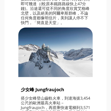
即可幾達（(較原本鐵路路線快上47分
鐘)。沿途還可從不同的角度欣賞艾格峰
北壁，以及絕美的阿爾卑斯群峰，不論
任何角度都像明信片，美到讓人停不下
快門，「簡直是天堂」。
少女峰 Jungfraujoch
搭少女峰登山齒軌火車，到達海拔3,454
公尺的歐洲最高火車站－
Jungfraujoch，再搭乘快速電梯到3,571