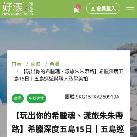
0
會員登入
首頁
南歐
希臘
【玩出你的希臘魂、漾旅朱朱帶路】希臘深度五
島15日丨五島巡遊與職人私房美拍
團號 SKG15TKA260919A
額滿
中秋連休
【玩出你的希臘魂、漾旅朱朱帶
路】希臘深度五島15日丨五島巡