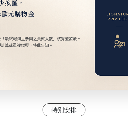
少換匯，
您歐元購物金
SIGNATU
PRIVILE
依「最終報到且參團之貴賓人數」核算並發放。
21
併計算或重複贈與，特此告知。
特別安排