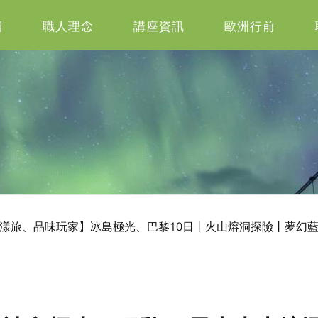
紹
職人理念
講座資訊
歐洲行前
漾旅、品味玩家】冰島極光、巴黎10日丨火山熔洞探險丨夢幻