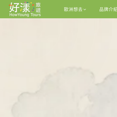
歐洲想去
品牌介