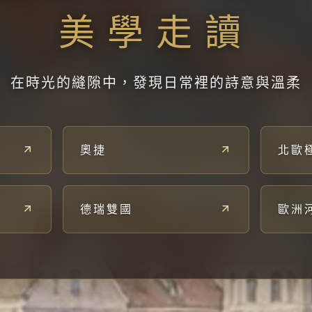
美學走讀
在時光的縫隙中，發現日常裡的詩意與溫柔
奧捷
北歐
德瑞雙國
歐洲