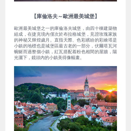
【庫倫洛夫～歐洲最美城堡】
歐洲最美城堡之一的庫倫洛夫城堡，由四十棟建築物
組成，在捷克境內僅次於布拉格城堡，見證玫瑰家族
的神秘又輝煌歲月。直指天際、色彩繽紛的彩繪塔是
小鎮的地標也是城堡區最古老的一部分，伏爾塔瓦河
蜿蜒而過整個小鎮，紅瓦搭配着粉色相間的屋牆，陽
光灑下，鏡頭內的小鎮美得像幅畫。