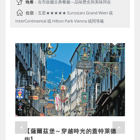
晚餐
：在市政廳古典餐廳～品味歷史與美味同在
住宿
：五星★★★★★ Eurostars Grand Wien 或
InterContinental 或 Hilton Park Vienna 或同等級
薩爾茲堡～飄浮在半空中的夢幻城堡
【薩爾茲堡～穿越時光的蓋特萊德
街】