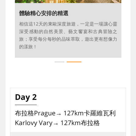
今日飛往愛戀東歐
體驗精心安排的精選
準備好，跟著我們一起穿越在捷克的千塔之都風
相信這12天的東歐深度旅遊，一定是一場讓心靈
采、飄揚歌劇音符的奧地利，讚嘆世界文化遺產
深受感動的自然美景、藝文饗宴和古典冒險之
之美、品嚐各國道地美食。
旅；享受每分每秒的品味萃取，遊出更有想像力
的漾旅！
Day 2
布拉格Prague→ 127km卡羅維瓦利
Karlovy Vary→ 127km布拉格