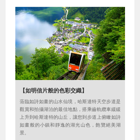
【走進人間仙境～哈爾斯塔特】
【如明信片般的色彩交織】
走進薩爾茲卡默古特湖區，阿爾卑斯山峰覆蓋閃
蒞臨如詩如畫的山水仙境，哈斯達特天空步道是
爍銀光的皚皚白雪，與翡翠湖泊交織成如畫風
觀賞和拍攝湖泊的最佳地點，搭乘齒軌纜車緩緩
景。1997年被列為世界文化遺產的哈爾斯塔特，
上升到哈斯達特的山丘，讓您到步道上俯瞰如詩
是湖區最迷人的湖畔小鎮；木屋倒映湖面、教堂
如畫般的小鎮和靜逸的湖光山色，飽覽絕美湖
鐘聲迴盪，天鵝悠游山水間，舉起快門按下在湖
景。