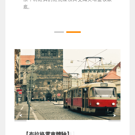
底。
【舊城區～查理大橋】
【布拉格電車體驗】