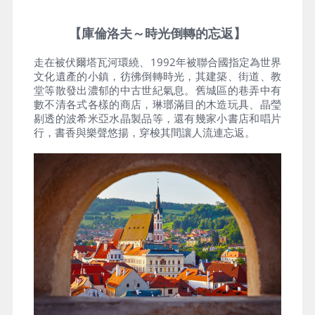
【庫倫洛夫～時光倒轉的忘返】
走在被伏爾塔瓦河環繞、1992年被聯合國指定為世界
文化遺產的小鎮，彷彿倒轉時光，其建築、街道、教
堂等散發出濃郁的中古世紀氣息。舊城區的巷弄中有
數不清各式各樣的商店，琳瑯滿目的木造玩具、晶瑩
剔透的波希米亞水晶製品等，還有幾家小書店和唱片
行，書香與樂聲悠揚，穿梭其間讓人流連忘返。