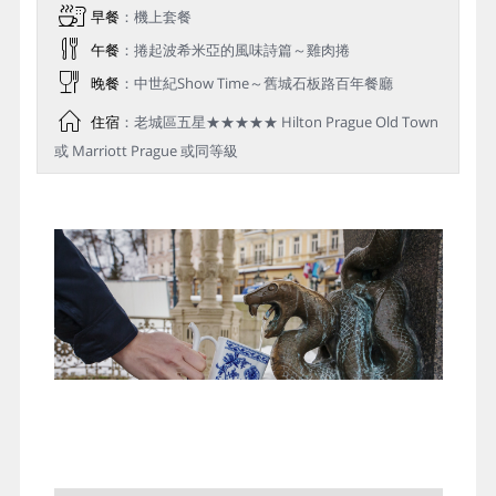
早餐
：機上套餐
午餐
：捲起波希米亞的風味詩篇～雞肉捲
晚餐
：中世紀Show Time～舊城石板路百年餐廳
住宿
：老城區五星★★★★★ Hilton Prague Old Town
或 Marriott Prague 或同等級
【卡羅維瓦利～貴族的療養聖地】
至今已有600多年歷史、捷克首屈一指的溫泉療
養地，有著獨特的溫泉迴廊搭配著優美山谷景色
與華麗的建築群，形成一幅美麗動人的優美景
觀，這也被譽為歐洲最漂亮的療養聖地 ，特別是
臨近的德國人，更是常居與此地；漫步在舊城
區，購物閒逛、或者來杯波希米亞浪漫咖啡， 倘
徉於此幽靜的小城，發現不同的旅遊悸動！