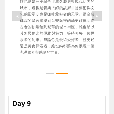
選乘舒適且縮短交通接駁時間的奧地利高速
維也納是一座融合了悠久歷史與現代活力的
火車，從莫札特故鄉薩爾茲堡前往音樂之都
城市，這裡是音樂大師的故鄉，是藝術與文
維也納。穿越阿爾卑斯山麓與田園小鎮，舒
化的殿堂，也是咖啡愛好者的天堂。從金碧
適車廂與沿途湖光山色，讓移動本身也成為
輝煌的皇宮建築到音樂廳裡的華美旋律，從
歐洲旅行的風景。
古老的咖啡館到繁華的城市街區，維也納以
其無與倫比的優雅與魅力，等待著每一位探
索者的到來。無論你是藝術愛好者、歷史迷
還是美食探索者，維也納都將為你展現一個
充滿驚喜與感動的世界。
Day 9