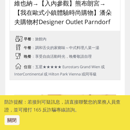
維也納→【入內參觀】熊布朗宮→
【我在歐式小鎮體驗時尚購物】潘朵
夫購物村Designer Outlet Parndorf
早餐
：旅館內
午餐
：調和舌尖的家鄉味～中式料理八菜一湯
晚餐
：享受自由活動時光，晚餐敬請自理
住宿
：五星★★★★★ Eurostars Grand Wien 或
InterContinental 或 Hilton Park Vienna 或同等級
防詐提醒：若接到可疑訊息，請直接聯繫您的業務人員查
證，並可撥打 165 反詐騙專線諮詢。
關閉