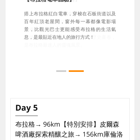
14世紀由神聖羅馬皇帝查理四世興建的查理
搭上布拉格紅白電車，穿梭在石板街道以及
大橋，曾是連接布拉格城堡與舊城區的唯一
百年紅頂老屋間，窗外每一幕都像電影場
通道。頗富哲思的聖者雕像佇立橋上兩旁，
景，比觀光巴士更能感受布拉格的生活氣
與伏爾塔瓦河相映，如走進歐洲歷史畫卷，
息，是最貼近在地人的旅行方式！
是布拉格最迷人的靈魂風景。
Day 5
布拉格→ 96km【特別安排】皮爾森
啤酒廠探索精釀之旅→ 156km庫倫洛