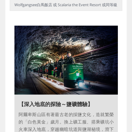
Wolfgangsee白馬飯店 或 Scalaria the Event Resort 或同等級
【國王湖～德國最夢幻湖泊】
【深入地底的探險～鹽礦體驗】
國王湖被譽為阿爾卑斯山最純淨的湖泊，宛如深
阿爾卑斯山區有著最古老的採鹽文化，造就繁榮
山中的一顆翡翠，被高聳的峻岩環抱，如世外桃
的「白色黃金」歲月。換上礦工服、搭乘礦坑小
源。乘船穿越湖區，紅色洋蔥圓頂的聖巴爾多祿
火車深入地底，穿越幽暗坑道與鹽湖秘境，滑下