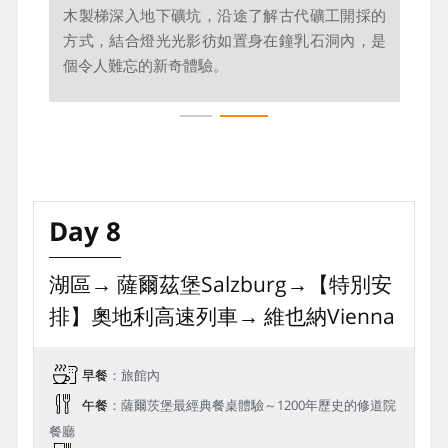
茂教堂映入眼簾，與湖光山色交織成令人屏息的
木製梯深入地下礦坑，沿途了解古代礦工開採的
絕美天然畫卷。
方式，結合燈光光影彷如置身在鐘乳石洞內，是
個令人難忘的新奇體驗。
Day 8
湖區→ 薩爾茲堡Salzburg→【特別安
排】奧地利⾼速列⾞→ 維也納Vienna
早餐
：旅館內
午餐
：薩爾茨堡最經典餐桌體驗～1200年歷史的修道院
餐廳