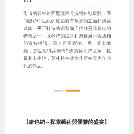
薩爾斯堡城堡是中歐保存最完善的要塞城
堡，其高聳城牆塔樓，彰顯著這座城堡昔日
街道的石板路面歷經歲月洗禮略顯斑駁，兩
的威嚴和力量。從城堡上俯瞰整個城市的紅
側建於中世紀的建築擁有華麗的立面和鐵藝
瓦白牆和遠處山巒，薩爾茲堡河蜿蜒流淌，
裝飾，手工打造的鐵製商店招牌是這條街的
河兩岸的建築錯落有致，既有歷史悠久的教
特色之一，以獨特的設計和風格展示著店鋪
堂和宮殿，也有現代化的建築，古今融合在
的獨特標識，讓人目不暇接。另一著名地
這一刻顯得格外和諧。
標，是位蓋特萊德街9號的莫札特之家，也
是其出生地，莫札特在此創作所有青少年時
代的作品。
【奧地利高速火車～享受舒適航程】
【維也納～探索藝術與優雅的盛宴】