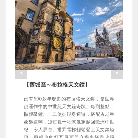
【舊城區～舊城廣場】
【舊城區～布拉格天文鐘】
饒富古意的舊城廣場上，最醒目的是有著哥
已有600多年歷史的布拉格天文鐘，是世界
德式雙塔建築的提恩教堂，為紀念宗教革命
仍運作中的中世紀天文鐘奇蹟。每到整點，
家胡斯逝世五百周年而建的胡斯雕像矗立在
骷髏敲鐘、十二使徒現身巡遊，搭配古老星
廣場正中央。
象盤運轉，短短數十秒就像穿越回歐洲中世
紀，令人屏息。搭乘電梯輕鬆登上天文鐘塔
頂，將經典的紅瓦屋頂與交織尖塔盡收眼