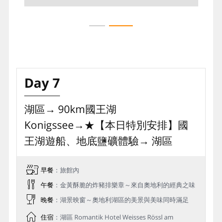
畔的每一瞬間，每一幕都宛如童話中人間仙境。
Day 7
湖區→ 90km國王湖
Konigssee→★【本日特別安排】國
王湖遊船、地底鹽礦體驗→ 湖區
早餐
：旅館內
午餐
：金黃酥脆的炸豬排樂章～來自奧地利的經典之味
晚餐
：湖景映窗～奧地利湖區的美景與美味同時滿足
住宿
：湖區 Romantik Hotel Weisses Rössl am