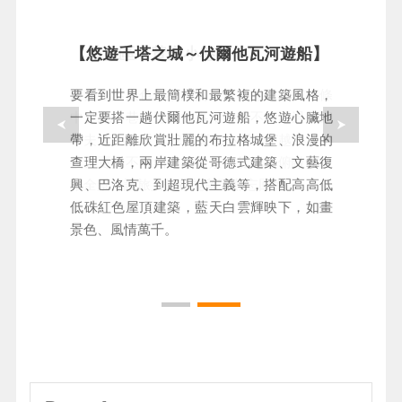
【城堡區～黃金小巷】
【悠遊千塔之城～伏爾他瓦河遊船】
步於童話般色彩繽紛的黃金小巷，發掘這條
要看到世界上最簡樸和最繁複的建築風格，
中世紀小巷的迷人故事，以及不能錯過作家
一定要搭一趟伏爾他瓦河遊船，悠遊心臟地
卡夫卡的故居～22號藍色小屋。穿越小巷，
帶，近距離欣賞壯麗的布拉格城堡、浪漫的
後方更是不可錯過的美景，從城堡俯瞰布拉
查理大橋，兩岸建築從哥德式建築、文藝復
格全景，讓旅人們都能留下難忘回憶。
興、巴洛克、到超現代主義等，搭配高高低
低硃紅色屋頂建築，藍天白雲輝映下，如畫
景色、風情萬千。