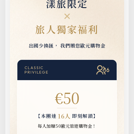
漾旅限定
✕
旅人獨家福利
出國少換匯，
我們贈您歐元購物金
CLASSIC
16
PRIVILEGE
€50
16人
【本團達
即刻解鎖】
每人加贈50歐元旅遊購物金！