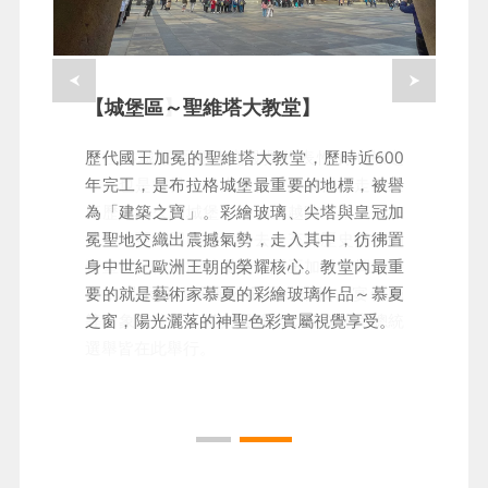
【城堡區】
【城堡區～聖維塔大教堂】
布拉格城堡區是捷克最具代表性的地標之
歷代國王加冕的聖維塔大教堂，歷時近600
一，也是世界上最大的古堡建築群。走進這
年完工，是布拉格城堡最重要的地標，被譽
座歷史悠久的城堡，彷彿穿越時空，沉浸在
為「建築之寶」。彩繪玻璃、尖塔與皇冠加
波西米亞王國的輝煌過去。充滿歷史氛圍的
冕聖地交織出震撼氣勢，走入其中，彷彿置
舊皇宮，依舊能感受歷代國王加冕的輝煌時
身中世紀歐洲王朝的榮耀核心。教堂內最重
刻，展示極致華麗的皇冠、權杖、宴會廳
要的就是藝術家慕夏的彩繪玻璃作品～慕夏
等，象徵往昔的權力與強盛，現今捷克總統
之窗，陽光灑落的神聖色彩實屬視覺享受。
選舉皆在此舉行。