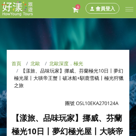
0
會員登入
首頁
北歐
北歐深度．極光
【漾旅、品味玩家】挪威、芬蘭極光10日丨夢幻
極光屋丨大啖帝王蟹丨破冰船+馴鹿雪橇丨極光狩獵
之旅
團號 OSL10EKA270124A
【漾旅、品味玩家】挪威、芬蘭
極光10日丨夢幻極光屋丨大啖帝