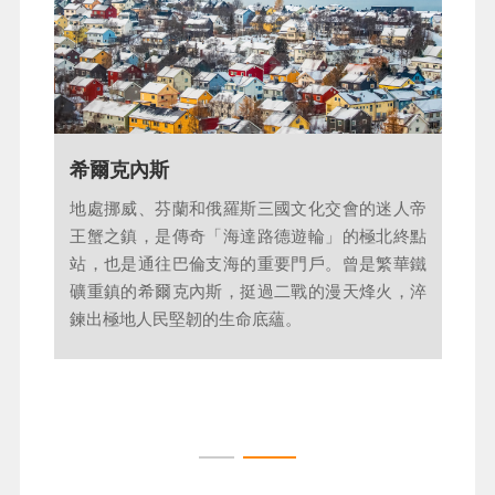
住宿
：THON KIRKENES 或 SCANDIC KIRKENES 或同等
級
拉普蘭地區及文化
希爾克內斯
踏入北歐拉普蘭區Lapland，您將踏上一片橫跨
地處挪威、芬蘭和俄羅斯三國文化交會的迷人帝
挪威、瑞典、芬蘭與俄羅斯，深入北極圈的純淨
王蟹之鎮，是傳奇「海達路德遊輪」的極北終點