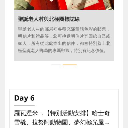
每年都吸引數以萬計的聖誕老公公朝聖者前來。
的羅瓦涅米，當地為此匆匆搭建了一座象徵復甦
值得一提的是，曾是全世界最北邊的麥當勞也設
與希望的木屋，便是今日童話世界的初衷。而
在這座小鎮上，過去很長一段時間裡，是前往北
後，原居住於芬俄邊境森林的聖誕老人，為尋找
極圈必朝聖的打卡景點。
更充足的馴鹿糧食搬到羅凡涅米，並在此設立辦
公室，宣告在這與大家見面，童話故事就此展
開！現在，聖誕老人大部分時間會在小屋內，迎
接待粉絲來訪與寒暄拍照。