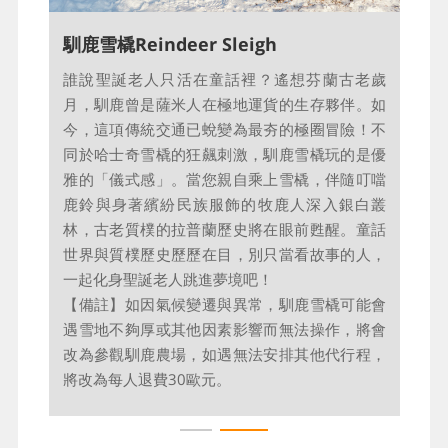
薩⽶博物館Sami Museum
馴⿅雪橇Reindeer Sleigh
走進芬蘭伊納里湖畔的薩米博物館與自然中心，
誰說聖誕老人只活在童話裡？遙想芬蘭古老歲
便走進了歐洲唯一原住民族與極地苔原共生的靈
月，馴鹿曾是薩米人在極地運貨的生存夥伴。如
魂深處。這座榮獲歐洲年度博物館大獎(EMYA)的
今，這項傳統交通已蛻變為最夯的極圈冒險！不
文化聖殿，不僅是文物的陳列典藏，更是一首將
同於哈士奇雪橇的狂飆刺激，馴鹿雪橇玩的是優
極地生態與千年歷史溫柔交織的敘事詩。
雅的「儀式感」。當您親自乘上雪橇，伴隨叮噹
鹿鈴與身著繽紛民族服飾的牧鹿人深入銀白叢