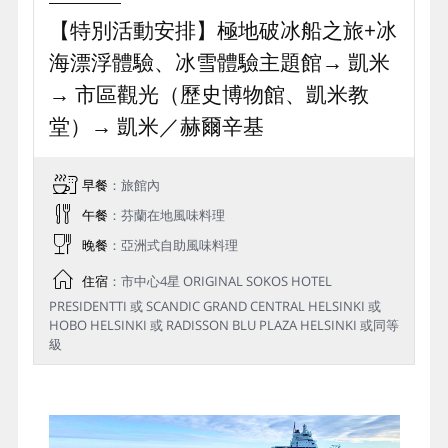
哈士奇雪橇 Husky Sledding
拉努阿動物園 Ranua Zoo
在白雪皚皚的拉普蘭森林中，這是最傳統、最熱
這是世界最北端的野生動物園之一，隱藏在靜謐
血的極地交通方式。充滿活力的哈士奇犬是這片
的拉普蘭原始森林之中。漫步於白雪點綴的木棧
雪地中最忠實的嚮導，當牠們興奮地拉動雪橇，
道上，彷彿翻開了一本生動的極地生態童話書。
伴隨著清脆的冰雪摩擦聲與呼嘯而過的冷冽寒
在這裡，可以近距離觀察北極熊的沉穩姿態、北
風，彷彿自己也化身為極地探險家。穿梭在被厚
極狐的靈動身影，以及雪鴞、狼獾、駝鹿等超過
厚白雪覆蓋的針葉林間，感受冰雪大地的純粹與
五十種極地特有野生動物。好漾旅遊帶您遠離都
原始生命力的震撼交響，這是一場心跳加速且與
會喧囂，以最不打擾的方式，靜靜感受極區生命
哈士奇犬默契交織的奇妙旅程，還有機會近距離
的堅韌與美麗，走入北極圈的生態童話。