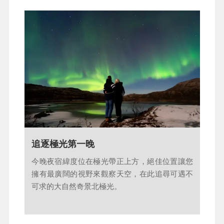
淨土！這裡不僅是全球旅人夢寐以求的極光聖
站，也是通往巴倫支海的重要門戶。曾是繁華鐵
地，更是歐洲僅存的原住民族—薩米人Sámi 世代
礦重鎮的希爾克內斯，挺過二戰的漫天烽火，淬
守護的故鄉。薩米人的祖先身材矮小，皮膚棕
鍊出極地人民堅韌的生命底蘊。
黃，頭髮大多是深褐色。他們喜歡穿紅綠相間的
民族服飾，世代以養馴鹿為生，馴鹿也是拉普蘭
地區最具代表性的動物之一。