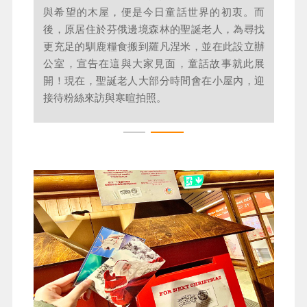
ORIGINAL SOKOS VAAKUNA 或同等級
羅⽡涅⽶Rovaniemi
聖誕老人村與北極圈標誌線
在北緯66.5度的北極圈線上的羅瓦涅米是一座將
在北極圈的起點上，聖誕老人村不只是童話的誕
二戰浴火重生的歷史，寫成銀白童話的奇蹟之
生地，更是一段溫暖歷史的延續。1950年，當時
城。這裡也是聯合國認證的聖誕老人合法故鄉，
美國第一夫人羅斯福總統夫人造訪飽受二戰摧殘