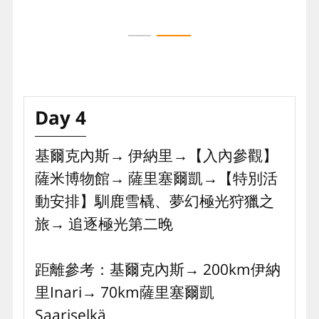
極地現撈帝王蟹
追逐極光第一晚
穿上禦寒衣物，前往峽灣中的帝王蟹釣場，把預
今晚夜宿緯度位在極光帶正上方，絕佳位置讓您
放的捕蟹籃拉上來查看今天補獲。帝王蟹的蟹爪
擁有最廣闊的視野來觀察天空，在此追尋可遇不
兩端延伸距離可達1.5公尺，最重可達11公斤。
可求的大自然奇景北極光。
捕撈上岸的帝王蟹飽滿多汁，彈性十足，大啖食
材的原味激發出精練與豐富的味覺層次，滿足味
蕾享受。
Day 4