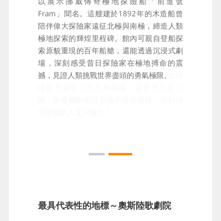
走進這座全球最大的單一藝術家雕塑群，就
以展示挪威傳奇極地探險船「前進號
像進入了挪威大師古斯塔夫・維格蘭對人生
Fram」聞名。這艘建於1892年的木造船曾
的獨白！維格蘭傾畢生心血，為世人留下逾
陪伴偉大探險家遠征北極與南極，締造人類
兩百件青青銅、花崗岩與鐵鑄雕塑傑作。以
極地探索的輝煌里程碑。館內可親自登船探
人生、情感與生命循環為主題。從栩栩如生
索原貌重現的百年船艙，還能透過沉浸式劇
的「憤怒的小男孩」到矗立園區中心的「生
場，深刻感受昔日探險家在極地搏命的震
命之柱」，在北歐冷冽的日光下，展現出靜
撼，見證人類挑戰世界盡頭的勇氣極限。
謐卻充滿張力的生命曲線。這裡不只是公
園，更是觸動史詩靈魂的藝術巔峰，深刻感
受挪威的人文與魅力！