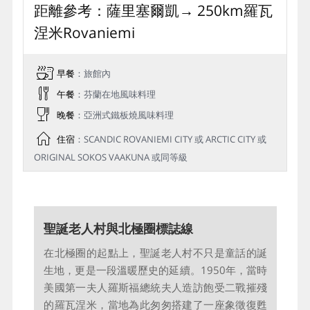
Day 5
薩⾥塞爾凱→ 羅⽡涅⽶→【特別活動
安排】聖誕⽼⼈村、北極圈證書→ 追
逐極光第三晚
距離參考：薩⾥塞爾凱→ 250km羅⽡
涅⽶Rovaniemi
早餐
：旅館內
午餐
：芬蘭在地⾵味料理
晚餐
：亞洲式鐵板燒風味料理
住宿
：SCANDIC ROVANIEMI CITY 或 ARCTIC CITY 或