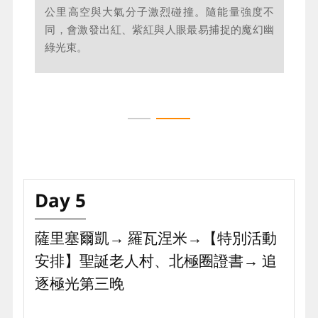
夢幻極光狩獵之旅Aurora Hunting
追逐極光第二晚～夢幻Aurora
每年10月至隔年4月是最佳追光季，高緯度的拉
一生必看的夢幻奇景～北極光Aurora，芬蘭語稱
普蘭地區，受惠於日照極短甚至永夜的自然現
作「Revontulet」，源於薩米人的古老傳說：神
象，為極光提供了最完美的漆黑畫布，交織神話
狐奔馳時尾巴摩擦雪地，將火花拋向夜空而化作
與科學的視覺震撼！今夜，我們不再只是等待，
極光。這其實是一場壯麗的宇宙級放電：來自太
而是主動奔向神話，跟隨專業極光導遊，開啟一
陽的帶電粒子受地磁牽引至兩極，在離地80-120
場夜間極光狩獵。當巴士停在寂靜的星空下，圍
公里高空與大氣分子激烈碰撞。隨能量強度不
著營火、手捧熱飲，靜候那抹魔幻幽綠如絲帶般
同，會激發出紅、紫紅與人眼最易捕捉的魔幻幽
在黑夜中破繭而出。
綠光束。
【備註】極光係屬不可預期之自然界現象，恕無
法保證可以看到極光，敬請知悉。