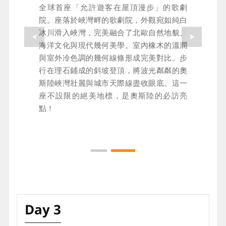
卡爾約翰國王大道上的國會大廈
最具代表性的地標～奧斯陸歌劇院
充滿歷史底蘊的卡爾約翰國王大道位於奧斯
全球首座「允許遊客在屋頂漫步」的歌劇
陸心臟地帶，串聯中央車站與皇家宮殿，是
院。座落於峽灣畔的歌劇院，外觀宛如純白
奧斯陸最具代表性的林蔭大道。大道中央矗
冰川滑入峽灣，完美融合了北歐自然地貌、
立的國會大廈，獨特的法式淡黃色磚牆與義
海洋文化與現代幾何美學。室內橡木的溫潤
大利新羅曼式圓形主體交織，是挪威民主自
與室外冷色調的幾何線條形成完美對比。步
由的神聖基石。沿途從古典優雅的百年古蹟
行在理石鋪成的斜坡登頂，將波光粼粼的奧
到現代活力的街頭文化，是挪威之旅最完美
斯陸峽灣壯麗與城市天際線盡收眼底。這一
的起點！
座不設限的絕美地標，是奧斯陸的必訪亮