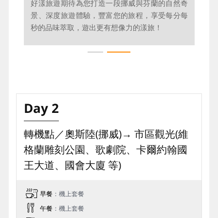
一場光輝綻放的奇幻旅程，心跳加速，眼前展開
好漾旅遊期待為您打造一段挪威與芬蘭的自然奇
絕美異景，期待中的奇蹟與憧憬。
景、深度旅遊體驗，豐富您的旅程，享受每分每
秒的品味萃取，遊出更有想像力的漾旅！
Day 2
轉機點／奧斯陸(挪威)→ 市區觀光(維
格蘭雕刻公園、歌劇院、卡爾約翰國
王⼤道、國會⼤廈 等)
早餐
：機上套餐
午餐
：機上套餐