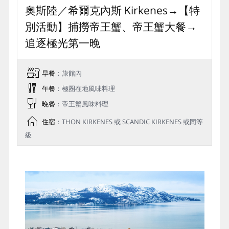
點！
Day 3
奧斯陸／希爾克內斯 Kirkenes→【特
別活動】捕撈帝王蟹、帝王蟹⼤餐→
追逐極光第一晚
早餐
：旅館內
午餐
：極圈在地⾵味料理
晚餐
：帝王蟹⾵味料理