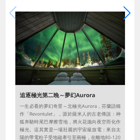
林，古老質樸的拉普蘭歷史將在眼前甦醒。童話
世界與質樸歷史歷歷在目，別只當看故事的人，
一起化身聖誕老人跳進夢境吧！
【備註】如因氣候變遷與異常，馴鹿雪橇可能會
遇雪地不夠厚或其他因素影響而無法操作，將會
改為參觀馴鹿農場，如遇無法安排其他代行程，
將改為每人退費30歐元。