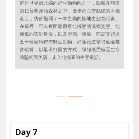
雪橇、拉努阿動物園、夢幻極光屋→
凱⽶→ 追逐極光第四晚
距離參考：羅⽡涅⽶Rovaniemi→
80km拉努阿Ranua → 120km凱⽶
kemi
早餐
：旅館內
午餐
：極圈在地風味料理
晚餐
：旅館內風味料理
住宿
：極光屋 SEASIDE GLASS VILLAS 或 AURORA HILL
RESORT 或 VAATTUNKI WILDERNESS RESORT 或同等級