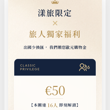
漾旅限定
✕
旅人獨家福利
出國少換匯，
我們贈您歐元購物金
CLASSIC
16
PRIVILEGE
€50
16人
【本團達
即刻解鎖】