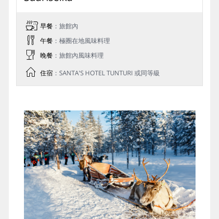
基爾克內斯→ 伊納⾥→【⼊內參觀】
薩⽶博物館→ 薩⾥塞爾凱→【特別活
動安排】馴⿅雪橇、夢幻極光狩獵之
旅→ 追逐極光第二晚
距離參考：基爾克內斯→ 200km伊納
⾥Inari→ 70km薩⾥塞爾凱
Saariselkä
早餐
：旅館內
午餐
：極圈在地⾵味料理
晚餐
：旅館內風味料理
住宿
：SANTA'S HOTEL TUNTURI 或同等級