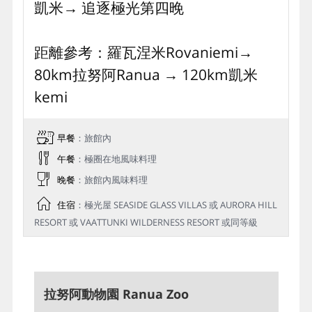
聖誕老人村與北極圈標誌線
聖誕老人村與北極圈標誌線
村子最醒目的便是地上的北緯66°32' 35" 的極圈
聖誕老人村的郵局裡各種充滿童話色彩的郵票，
標誌線，踏上極圈線代表正式跨入極圈，將在受
明信片和禮品等，您可挑選明信片寄回給自己或
歡迎的經典必拍地標頒發一張『跨越北極圈證
家人，所有從此處寄出的信件，都會特別蓋上北
書』。
極聖誕老人郵局的專屬郵戳，特別有紀念價值。
Day 6
羅⽡涅⽶→【特別活動安排】哈士奇