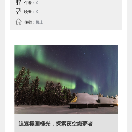
午餐
：X
晚餐
：X
住宿
：機上
今日飛往迷人北歐
追逐極圈極光，探索夜空織夢者