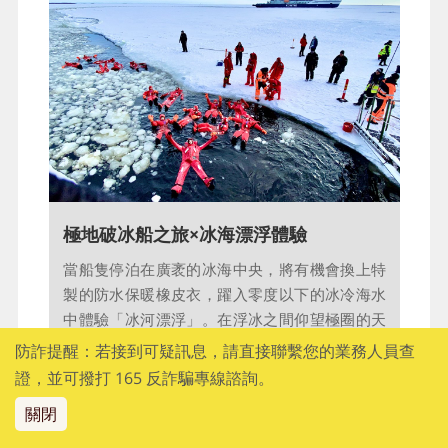
跟他們互動及拍照喔！
【備註】因安全考量，哈士奇雪橇4歲以下禁止
搭乘，4~12歲需由大人陪同乘坐雪橇才能體驗。
Day 7
【特別活動安排】極地破冰船之旅+冰
海漂浮體驗、冰雪體驗主題館→ 凱米
→ 市區觀光（歷史博物館、凱⽶教
防詐提醒：若接到可疑訊息，請直接聯繫您的業務人員查
證，並可撥打 165 反詐騙專線諮詢。
堂）→ 凱米／赫爾⾟基
關閉
早餐
：旅館內