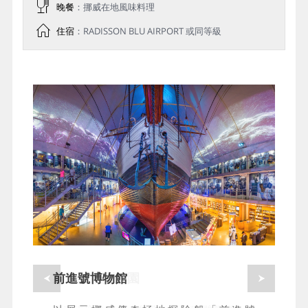
晚餐
：挪威在地⾵味料理
住宿
：RADISSON BLU AIRPORT 或同等級
維格蘭雕刻公園
前進號博物館