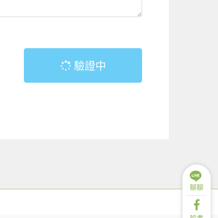
驗證中
聊聊