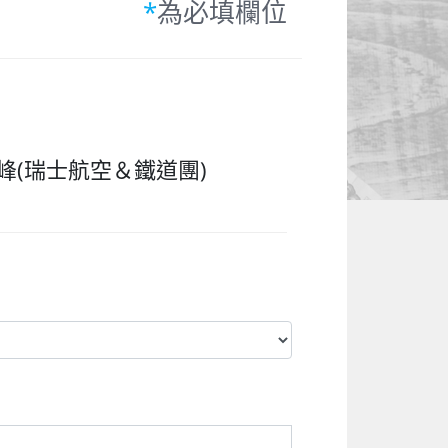
*
為必填欄位
(瑞士航空＆鐵道團)