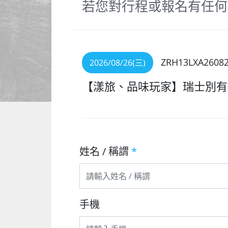
若您對行程或報名有任何
ZRH13LXA2608
2026/08/26(三)
【漾旅、品味玩家】瑞士別有
姓名 / 稱謂
*
手機