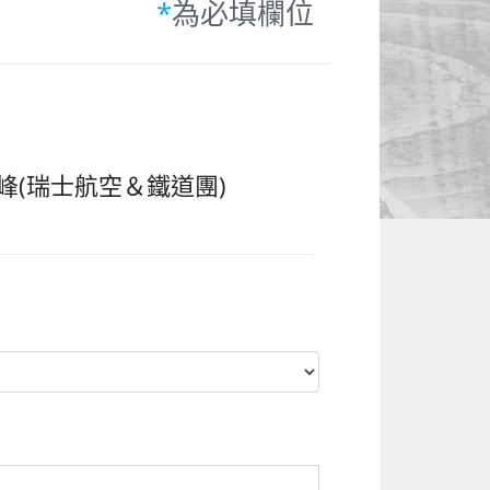
*
為必填欄位
(瑞士航空＆鐵道團)