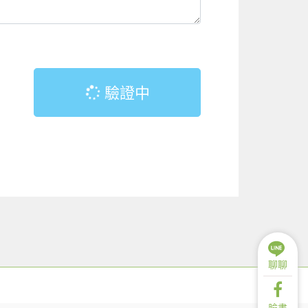
驗證中
聊聊