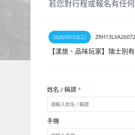
若您對行程或報名有任何
ZRH13LXA2607
2026/07/22(三)
【漾旅、品味玩家】瑞士別有
姓名 / 稱謂
*
手機