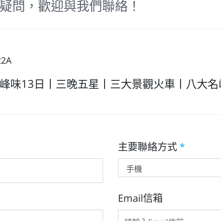
疑問，歡迎與我們聯絡！
22A
峰味13日丨三晚五星丨三大景觀火車丨八大名峰
主要聯絡方式
*
Email信箱