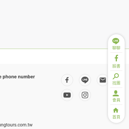
用時間等。
覽及點選資料記錄等，做為我們增進網站服務的
供內部研究外，我們會視需要公佈統計數據及說
之其他用途。
站也可以從商業夥伴處取得個人資料。
等相關資料，當您註冊成功，並登入使用我們的
聊聊
期、性別、行業等相關資料，當您註冊成功，並
臉書
、使用時間、使用的瀏覽器、瀏覽及點選資料紀
告知您的個人資料，否則本網站不會也無法將此
 phone number
您主動提供的個人資訊，這些廣告廠商、或連結
找團
件上註明是由本公司發送，也會在該資料或電子
會員
首頁
ngtours.com.tw