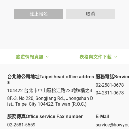
功能時，會保留您所提供的姓名、電子郵件地址、聯絡方式及使
括您使用連線設備的 IP 位址、使用時間、使用的瀏覽器、瀏
截止報名
取消
。
內容進行統計與分析，分析結果之統計數據或說明文字呈現，除
網站絕不會將您的個人資料揭露予第三人或使用於蒐集目的以外
、服務、活動或贈獎時，本網站會收集您的個人識別資料，本網
、電話、住址、身份證字號、電子郵件、出生日期、性別、行業
站取得您的姓名、電話、住址、身份證字號、電子郵件、出生日
旅遊情報資訊
表格與文件下載
料。
伺服器自行產生的相關記錄，包括您使用連線設備的 IP 位址
示，歸納使用者瀏覽器在本網站內部所瀏覽的網頁，除非您願意
台北總公司地址Taipei head office addres
服務電話Service
廣告之廠商，或與連結本網站，也可能蒐集您個人的資料。對於
s
02-2581-0678
施不適用本網站隱私權保護政策，本公司不負任何連帶責任。
104422 台北市中山區松江路220號8樓之3
傳送商業性資料或電子郵件給您。本公司除了在該資料或電子郵
04-2311-0678
8F.-3, No.220, Songjiang Rd., Jhongshan D
郵件的方法及說明。
ist., Taipei City 104422, Taiwan (R.O.C.)
服務傳真Office service Fax number
E-Mail
資料。
供您的個人識別資料：
02-2581-5559
service@howyou