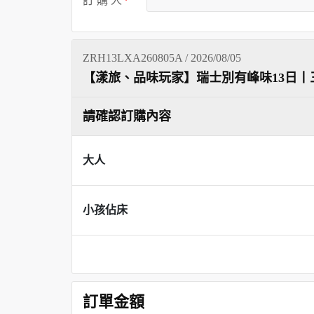
訂 購 人
ZRH13LXA260805A / 2026/08/05
【漾旅、品味玩家】瑞士別有峰味13日丨
請確認訂購內容
大人
小孩佔床
訂單金額