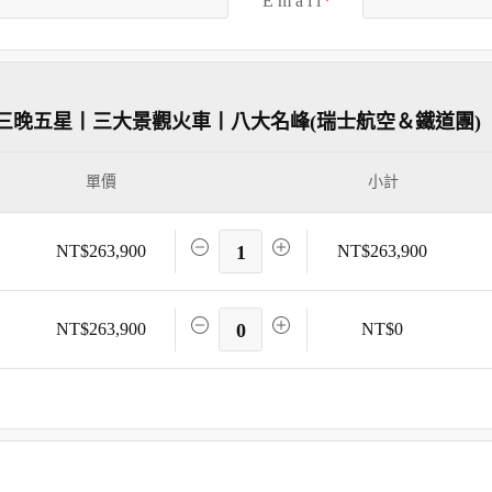
E m a i l
三晚五星丨三大景觀火車丨八大名峰(瑞士航空＆鐵道團)
單價
小計
NT$263,900
1
NT$263,900
NT$263,900
0
NT$0