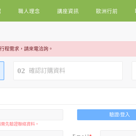
紹
職人理念
講座資訊
歐洲行前
行程需求，請來電洽詢。
02
確認訂購資料
驗證/登入
購需先驗證聯絡資料。