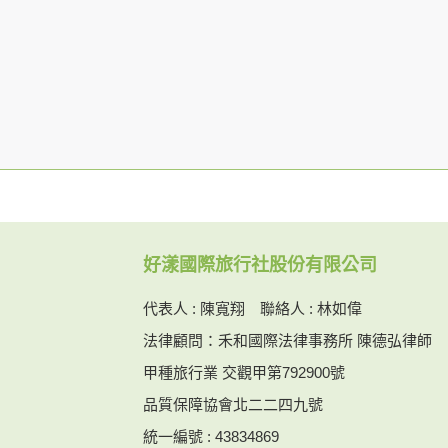
本網站在您使用服務信箱、問卷調查等互動性
於一般瀏覽時，伺服器會自行記錄相關行徑，包
參考依據，此記錄為內部應用，決不對外公布
為提供精確的服務，我們會將收集的問卷調查
明文字，但不涉及特定個人之資料。
除非取得您的同意或其他法令之特別規定，本
在您於本網站註冊帳號、使用本網站相關產品
當客戶在本網站註冊時，我們會取得您的姓名
服務後，我們即取得您的資料。註冊時，本網
登入使用我們的服務後，本網站即取得您的資
其他除了上述，會保留您在上網瀏覽或查詢時，
錄等。本網站會對個別連線者的瀏覽器予以標
好漾國際旅行社股份有限公司
項記錄和您對應。請您注意，在本網站網刊登
網站有其個別的私權保護政策，其資料處理措
代表人 : 陳寬翔 聯絡人 : 林如偉
本網站將在事前或註冊登錄取得您的同意後，
法律顧問：禾和國際法律事務所 陳德弘律師
郵件上提供您能隨時停止接收這些資料或電子
甲種旅行業 交觀甲第792900號
資料使用:
品質保障協會北二二四九號
本公司不會向任何人出售或出借您的個人識別
在以下情況下， 本公司會向其他人士或公司提
統一編號 : 43834869