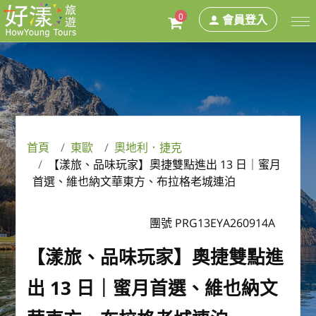
0
會員登入
首頁
東歐
奧地利．捷克
【漾旅、品味玩家】奧捷雙點進出 13 日｜蜜月
首選、維也納文華東方、布拉格老城連泊
團號 PRG13EYA260914A
【漾旅、品味玩家】奧捷雙點進
出 13 日｜蜜月首選、維也納文