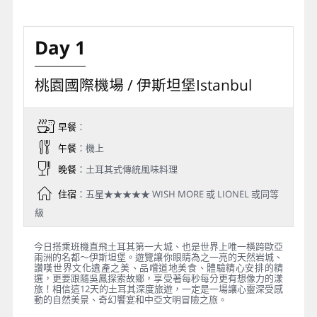
Day 1
桃園國際機場 / 伊斯坦堡Istanbul
早餐
：
午餐
：機上
晚餐
：土耳其式傳統風味料理
住宿
：五星★★★★★ WISH MORE 或 LIONEL 或同等
級
今日搭乘班機直飛土耳其第一大城、也是世界上唯一橫跨歐亞
兩洲的名都～伊斯坦堡。遊覽讓你眼睛為之一亮的天然岩城、
讚嘆世界文化遺產之美、品嚐道地美食、體驗精心安排的精
選，更要跟隨吳鳳探索故鄉，享受著每秒每分更有想像力的漾
旅！相信這12天的土耳其深度旅遊，一定是一場讓心靈深受感
動的自然美景、奇幻饗宴和中亞文明冒險之旅。