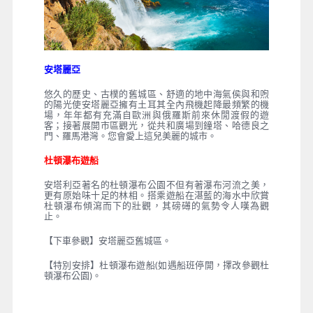
住宿
：五星★★★★★ RAMADA PLAZA 或 DOUBLE
TREE BY HILTON CITY CENTRE 或同等級
安塔麗亞
悠久的歷史、古樸的舊城區、舒適的地中海氣侯與和喣
的陽光使安塔麗亞擁有土耳其全內飛機起降最頻繁的機
場，年年都有充滿自歐洲與俄羅斯前來休閒渡假的遊
客；接著展開市區觀光，從共和廣場到鐘塔、哈德良之
門、羅馬港灣。您會愛上這兒美麗的城市。
杜頓瀑布遊船