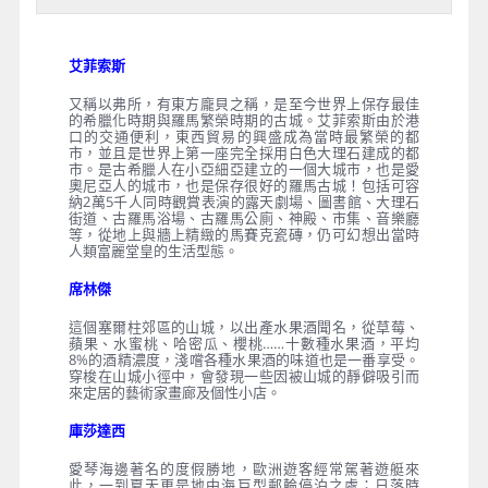
艾菲索斯
又稱以弗所，有東方龐貝之稱，是至今世界上保存最佳
的希臘化時期與羅馬繁榮時期的古城。艾菲索斯由於港
口的交通便利，東西貿易的興盛成為當時最繁榮的都
市，並且是世界上第一座完全採用白色大理石建成的都
市。是古希臘人在小亞細亞建立的一個大城市，也是愛
奧尼亞人的城市，也是保存很好的羅馬古城！包括可容
納2萬5千人同時觀賞表演的露天劇場、圖書館、大理石
街道、古羅馬浴場、古羅馬公廁、神殿、市集、音樂廳
等，從地上與牆上精緻的馬賽克瓷磚，仍可幻想出當時
人類富麗堂皇的生活型態。
席林傑
這個塞爾柱郊區的山城，以出產水果酒聞名，從草莓、
蘋果、水蜜桃、哈密瓜、櫻桃……十數種水果酒，平均
8%的酒精濃度，淺嚐各種水果酒的味道也是一番享受。
穿梭在山城小徑中，會發現一些因被山城的靜僻吸引而
來定居的藝術家畫廊及個性小店。
庫莎達西
愛琴海邊著名的度假勝地，歐洲遊客經常駕著遊艇來
此，一到夏天更是地中海巨型郵輪停泊之處；日落時