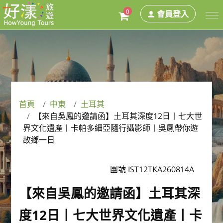
0
會員登入
首頁
中東
土耳其
【來自吳鳳的邀請函】土耳其深度12日丨七大世
界文化遺產丨卡帕多細亞隨行攝影師丨吳鳳帶你遊
故鄉一日
團號 IST12TKA260814A
【來自吳鳳的邀請函】土耳其深
度12日丨七大世界文化遺產丨卡