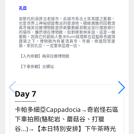
住宿
：洞穴飯店 KALSEDON 或 LEVENDER 或同等級
驛站
西元13世紀塞爾柱土耳其人就陸續建立驛站，除了提供
政府信差讓他們在長遠的路途中能有馬匹休息之處，也
提供駱駝商隊於夜間能在有軍隊駐守的地方歇腳。蘇丹
王為了保障過往商旅的安全及促進貿易發展沿途每40公
里興建一座驛站，大多數古驛站現今已成為廢墟，有些
則經過維修後，保存得非常完整。
孔亞
安那托利高原古老城市，此城市為古土耳其國之舊都，
也是世界上神秘迴旋教派的發源地。精緻典雅的回教清
真寺梅芙拉娜博物館是伊斯蘭教蘇菲教派苦行僧旅修行
的場所，雖然現在博物館，但對穆斯林來說，這是一做
聖殿，因為它的創始人魯米Rumi就埋葬在這藍綠色圓頂
建築之下。博物館內有著清真寺、寺廟、修道院等建
築，來到孔亞，一定要來這裡一訪。
【入內參觀】梅芙拉娜博物館
【下車參觀】古驛站