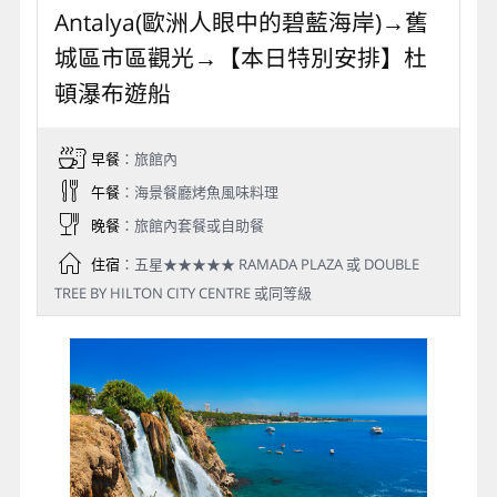
Day 4
巴穆卡麗→238km安塔麗亞
Antalya(歐洲人眼中的碧藍海岸)→舊
城區市區觀光→【本日特別安排】杜
頓瀑布遊船
早餐
：旅館內
午餐
：海景餐廳烤魚風味料理
晚餐
：旅館內套餐或自助餐