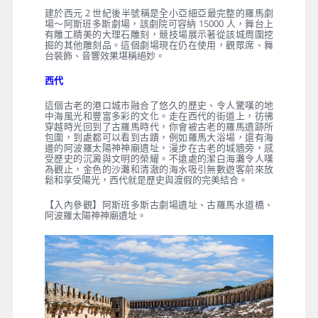
早餐
：旅館內
午餐
：景觀餐廳主廚推薦風味料理
晚餐
：土耳其式傳統風味料理
住宿
：五星★★★★★ RAMADA PLAZA 或 DOUBLE
TREE BY HILTON CITY CENTRE 或同等級
阿斯班多斯
建於西元 2 世紀後半號稱是全小亞細亞最完整的羅馬劇
場～阿斯班多斯劇場，該劇院可容納 15000 人，舞台上
有雕工精美的大理石雕刻，競技場展示著從該城周圍挖
掘的其他雕刻品。這個劇場現在仍在使用，觀眾席、舞
台裝飾、音響效果堪稱絕妙。
西代
這個古老的港口城市融合了悠久的歷史、令人驚嘆的地
中海風光和豐富多彩的文化。走在西代的街道上，彷彿
穿越時光回到了古羅馬時代，你會被古老的羅馬遺跡所
包圍，到處都可以看到古蹟，例如羅馬大浴場，還有海
邊的阿波羅太陽神神廟遺址，漫步在古老的城牆旁，感
受歷史的沉澱與文明的榮耀。不遠處的潔白海灘令人嘆