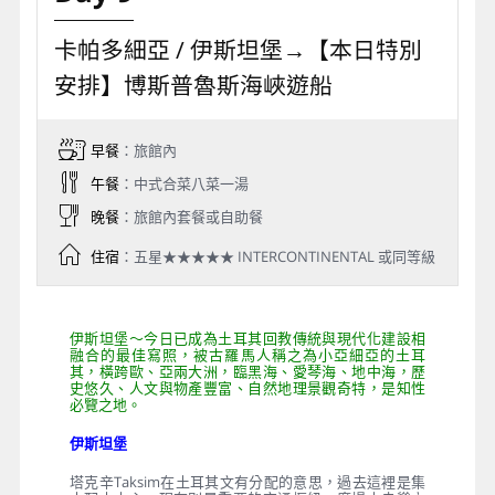
左右起床，並非所有的遊客體力皆能負荷，建議到了土
耳其之後，在當地導遊清楚的解說下，視隔日天氣預測
再決定參加與否。(因有懼高症或特殊疾病者不適宜，故
敬請自行評估健康及安全狀況)。
註:小孩搭乘熱氣球須滿六歲以上，並且身高滿135CM以
上。
Day 9
卡帕多細亞 / 伊斯坦堡→【本日特別
安排】博斯普魯斯海峽遊船
早餐
：旅館內
午餐
：中式合菜八菜一湯
晚餐
：旅館內套餐或自助餐
住宿
：五星★★★★★ INTERCONTINENTAL 或同等級