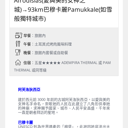
Afrodisias(愛與美的女神之
城)→93km巴穆卡麗Pamukkale(如雪
般獨特城市)
早餐
：旅館內
午餐
：土耳其式烤肉風味料理
晚餐
：旅館內套餐或自助餐
住宿
：五星★★★★★ ADEMPIRA THERMAL 或 PAM
THERMAL 或同等級
阿芙洛狄西亞
建於西元前 3000 年前的古城阿芙洛狄西亞，以愛與美的
女神名字命名，崇敬她的人民在此建立了八角形供奉她
的神廟，求神賜予國家、城市、人民平安昌盛，千年來
一直是朝者拜訪的聖地。
巴穆卡麗
UNESCO 列為世界遺產的「棉堡」，此地因地底滲出大