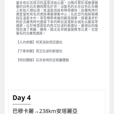
量含有石灰成分的溫泉流經山崖，日積月累形成層層疊
疊的白色石灰棚而聞名於世，淡藍色的水在白色石灰棚
上有如人間仙境，其溫泉因具有神奇療效，自羅馬時代
便是當地有名的貴族專屬療養中心；在此您可脫掉鞋襪
踩在溫泉水中，享受略帶疼痛的腳底按摩，接著漫步於
附近古羅馬時代遺留下來的希拉波里斯古城及古墓區等
遺跡。位於棉堡景區的西艾拉波利斯遺址，展現出的風
情充滿了希臘、羅馬、猶太及早期基督教等元素，也是
著名的古羅馬遺跡。
【入內參觀】阿芙洛狄西亞遺址
【下車參觀】西艾拉波利斯遺址
【特別體驗】石灰岩地形近距離體驗