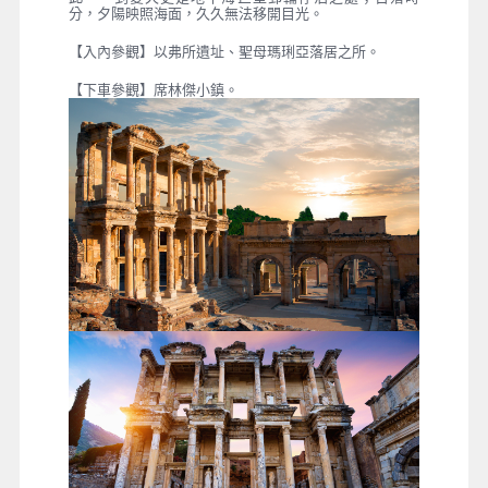
分，夕陽映照海面，久久無法移開目光。
【入內參觀】以弗所遺址、聖母瑪琍亞落居之所。
【下車參觀】席林傑小鎮。