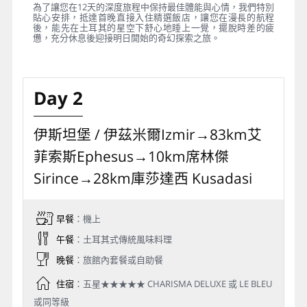
為了讓您在12天的深度旅程中保持最佳體能與心情，我們特別
貼心安排，抵達首晚直接入住精選飯店，讓您在漫長的航程
後，能先在土耳其的星空下舒心地睡上一覺，擺脫時差的疲
憊，充分休息後迎接明日開始的奇幻探索之旅。
Day 2
伊斯坦堡 / 伊茲米爾Izmir→83km艾
菲索斯Ephesus→10km席林傑
Sirince→28km庫莎達西 Kusadasi
早餐
：機上
午餐
：土耳其式傳統風味料理
晚餐
：旅館內套餐或自助餐
住宿
：五星★★★★★ CHARISMA DELUXE 或 LE BLEU
或同等級