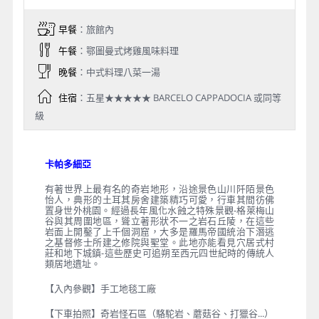
Day 7
卡帕多細亞Cappadocia→奇岩怪石區
下車拍照(駱駝岩、蘑菇谷、打獵
谷...)→【本日特別安排】下午茶時光
早餐
：旅館內
午餐
：鄂圖曼式烤雞風味料理
晚餐
：中式料理八菜一湯
住宿
：五星★★★★★ BARCELO CAPPADOCIA 或同等
級
卡帕多細亞