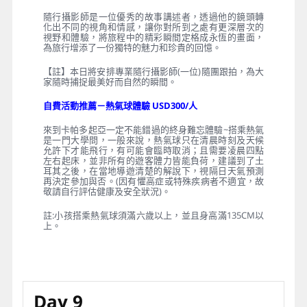
起伏，變化萬千的風化岩壯麗奇景令人稱奇彷彿世外桃
源，夜宿於此享受人生難得經驗。
【入內參觀】格瑞美露天博物館、岩窟大教堂、地下城
市。
【特別安排】精彩肚皮舞及民俗音樂表演(精心安排於晚
餐後再前往欣賞表演，有別於坊間許多團體直接安排於
秀場內吃飯，除了無法全心欣賞表演之外，更無法好好
的享用晚餐，讓您專心體驗視覺、聽覺、心靈上極為特
殊的傳統表演。)
【好漾專屬獨家安排】一日隨行攝影師
隨行攝影師是一位優秀的故事講述者，透過他的鏡頭轉
化出不同的視角和情感，讓你對所到之處有更深層次的
視野和體驗，將旅程中的精彩瞬間定格成永恆的畫面，
為旅行增添了一份獨特的魅力和珍貴的回憶。
【註】本日將安排專業隨行攝影師(一位)隨團跟拍，為大
家隨時捕捉最美好而自然的瞬間。
自費活動推薦－熱氣球體驗 USD300/人
來到卡帕多起亞一定不能錯過的終身難忘體驗~搭乘熱氣
是一門大學問，一般來說，熱氣球只在清晨時刻及天候
允許下才能飛行，有可能會臨時取消；且需要凌晨四點