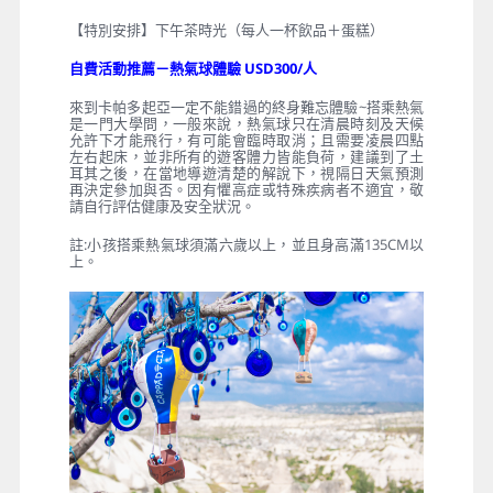
有著世界上最有名的奇岩地形，沿途景色山川阡陌景色
怡人，典形的土耳其房舍建築精巧可愛，行車其間彷佛
置身世外桃園。經過長年風化水蝕之特殊景觀-格萊梅山
谷與其周圍地區，聳立著形狀不一之岩石丘陵，在這些
岩面上開鑿了上千個洞窟，大多是羅馬帝國統治下潛逃
之基督修士所建之修院與聖堂。此地亦能看見穴居式村
莊和地下城鎮-這些歷史可追朔至西元四世紀時的傳統人
類居地遺址。
【入內參觀】手工地毯工廠
【下車拍照】奇岩怪石區（駱駝岩、蘑菇谷、打獵谷...）
【特別安排】下午茶時光（每人一杯飲品＋蛋糕）
自費活動推薦－熱氣球體驗 USD300/人
來到卡帕多起亞一定不能錯過的終身難忘體驗~搭乘熱氣
是一門大學問，一般來說，熱氣球只在清晨時刻及天候
允許下才能飛行，有可能會臨時取消；且需要凌晨四點
左右起床，並非所有的遊客體力皆能負荷，建議到了土
耳其之後，在當地導遊清楚的解說下，視隔日天氣預測
再決定參加與否。因有懼高症或特殊疾病者不適宜，敬
請自行評估健康及安全狀況。
註:小孩搭乘熱氣球須滿六歲以上，並且身高滿135CM以