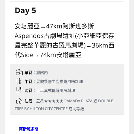
安塔利亞著名的杜頓瀑布公園不但有著瀑布河流之美，
更有原始味十足的林相。搭乘遊船在湛藍的海水中欣賞
杜頓瀑布傾瀉而下的壯觀，其磅礡的氣勢令人嘆為觀
止。
【下車參觀】安塔麗亞舊城區。
【特別安排】杜頓瀑布遊船(如遇船班停開，擇改參觀杜
頓瀑布公園)。
Day 5
安塔麗亞→47km阿斯班多斯
Aspendos古劇場遺址(小亞細亞保存
最完整華麗的古羅馬劇場)→36km西
代Side→74km安塔麗亞