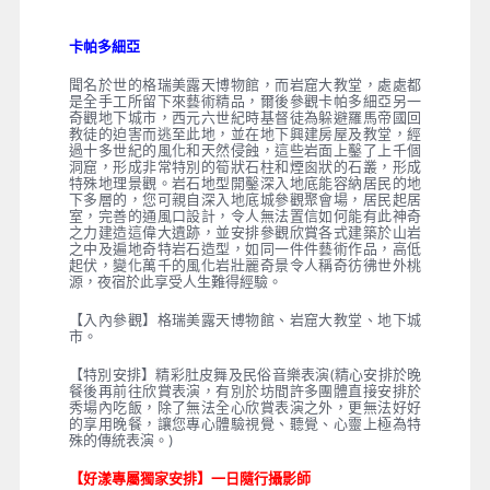
隨行攝影師旅拍
早餐
：旅館內
午餐
：石窯慢火陶罐燉肉＋鹽焗雞風味料理
晚餐
：好漾獨家－私房餐廳風味料理
住宿
：五星★★★★★ BARCELO CAPPADOCIA 或同等
級
卡帕多細亞
聞名於世的格瑞美露天博物館，而岩窟大教堂，處處都
是全手工所留下來藝術精品，爾後參觀卡帕多細亞另一
奇觀地下城市，西元六世紀時基督徒為躲避羅馬帝國回
教徒的迫害而逃至此地，並在地下興建房屋及教堂，經
過十多世紀的風化和天然侵蝕，這些岩面上鑿了上千個
洞窟，形成非常特別的筍狀石柱和煙囪狀的石叢，形成
特殊地理景觀。岩石地型開鑿深入地底能容納居民的地
下多層的，您可親自深入地底城參觀聚會場，居民起居
室，完善的通風口設計，令人無法置信如何能有此神奇
之力建造這偉大遺跡，並安排參觀欣賞各式建築於山岩
之中及遍地奇特岩石造型，如同一件件藝術作品，高低