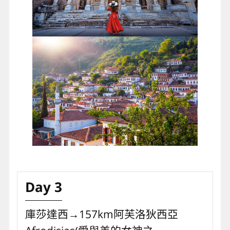
Day 3
庫莎達西→157km阿芙洛狄西亞