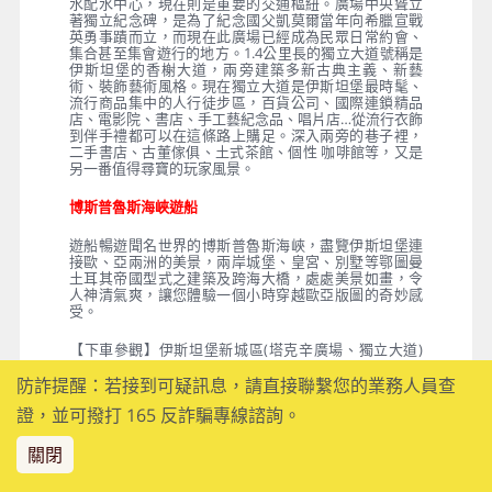
伊斯坦堡～今日已成為土耳其回教傳統與現代化建設相
融合的最佳寫照，被古羅馬人稱之為小亞細亞的土耳
其，橫跨歐、亞兩大洲，臨黑海、愛琴海、地中海，歷
史悠久、人文與物產豐富、自然地理景觀奇特，是知性
必覽之地。
伊斯坦堡
塔克辛Taksim在土耳其文有分配的意思，過去這裡是集
水配水中心，現在則是重要的交通樞紐。廣場中央聳立
著獨立紀念碑，是為了紀念國父凱莫爾當年向希臘宣戰
英勇事蹟而立，而現在此廣場已經成為民眾日常約會、
集合甚至集會遊行的地方。1.4公里長的獨立大道號稱是
伊斯坦堡的香榭大道，兩旁建築多新古典主義、新藝
術、裝飾藝術風格。現在獨立大道是伊斯坦堡最時髦、
流行商品集中的人行徒步區，百貨公司、國際連鎖精品
店、電影院、書店、手工藝紀念品、唱片店…從流行衣飾
到伴手禮都可以在這條路上購足。深入兩旁的巷子裡，
防詐提醒：若接到可疑訊息，請直接聯繫您的業務人員查
二手書店、古董傢俱、土式茶館、個性 咖啡館等，又是
另一番值得尋寶的玩家風景。
證，並可撥打 165 反詐騙專線諮詢。
博斯普魯斯海峽遊船
關閉
遊船暢遊聞名世界的博斯普魯斯海峽，盡覽伊斯坦堡連