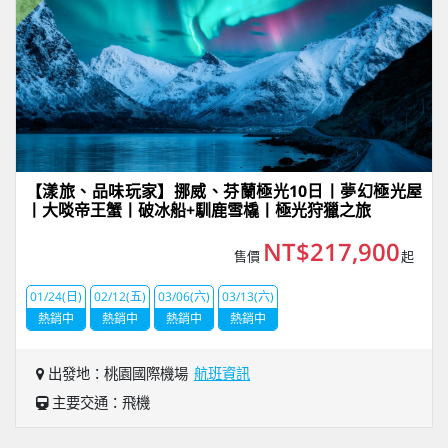
【漾旅、品味玩家】挪威、芬蘭極光10日丨夢幻極光屋
丨大啖帝王蟹丨破冰船+馴鹿雪橇丨極光狩獵之旅
NT$217,900
售價
起
01/24(日)
02/12(五)
03/06(六)
03/13(六)
熱銷中
熱銷中
熱銷中
熱銷中
出發地：桃園國際機場
航班資訊
主要交通：飛機