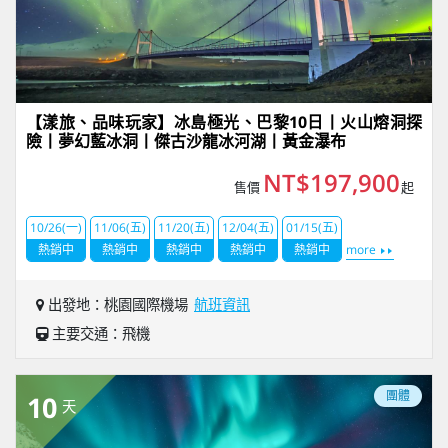
【漾旅、品味玩家】冰島極光、巴黎10日丨火山熔洞探
險丨夢幻藍冰洞丨傑古沙龍冰河湖丨黃金瀑布
NT$197,900
售價
起
10/26(一)
11/06(五)
11/20(五)
12/04(五)
01/15(五)
熱銷中
熱銷中
熱銷中
熱銷中
熱銷中
more
出發地：桃園國際機場
航班資訊
主要交通：飛機
團體
10
天