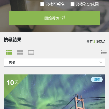
只找可報名
開始搜索
搜尋結果
共有
2
筆商品
團體
10
天