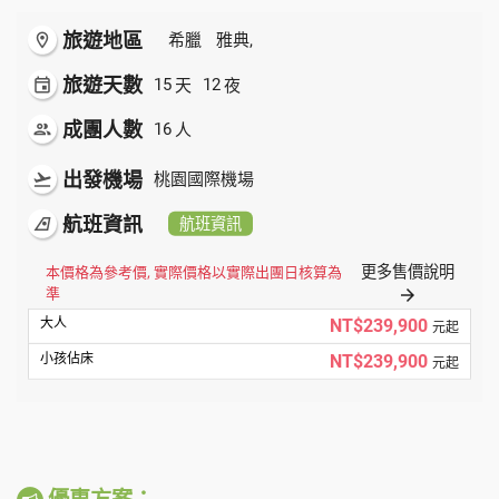
旅遊地區
room
希臘
雅典,
旅遊天數
天
夜
event
15
12
成團人數
人
people
16
出發機場
flight_takeoff
桃園國際機場
航班資訊
airlines
航班資訊
更多售價說明
本價格為參考價, 實際價格以實際出團日核算為
準
arrow_forward
NT$239,900
元起
NT$239,900
元起