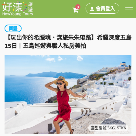
0
會員登入
團體
【玩出你的希臘魂、漾旅朱朱帶路】希臘深度五島
15日丨五島巡遊與職人私房美拍
團型編號 SKG15TKA