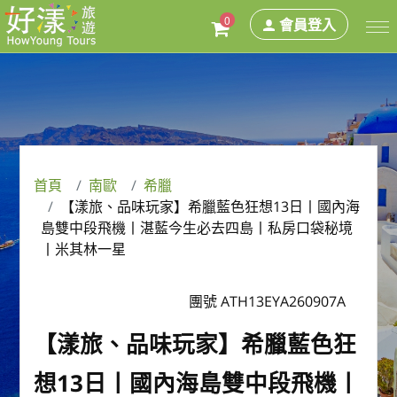
0
會員登入
首頁
南歐
希臘
【漾旅、品味玩家】希臘藍色狂想13⽇丨國內海
島雙中段飛機丨湛藍今生必去四島丨私房口袋秘境
丨米其林一星
團號 ATH13EYA260907A
【漾旅、品味玩家】希臘藍色狂
想13⽇丨國內海島雙中段飛機丨