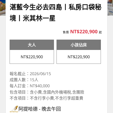
湛藍今生必去四島丨私房口袋秘
境丨米其林一星
NT$220,900
售價
起
大人
小孩佔床
NT$220,900
NT$220,900
報名截止：2026/06/15
成團人數：15人
每人訂金：NT$40,000
包含項目：含小費,含國內外機場稅,含團險
不含項目：不含行李小費,不含行李超重費
阿提哈德
晚去午回