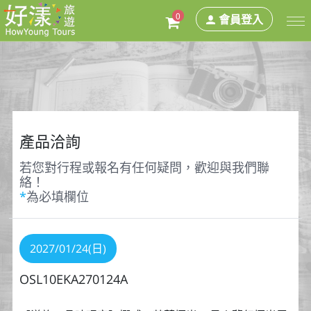
0
會員登入
產品洽詢
若您對行程或報名有任何疑問，歡迎與我們聯
絡！
*
為必填欄位
2027/01/24(日)
OSL10EKA270124A