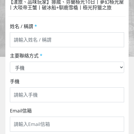
【漾旅、品味玩家】挪威、芬蘭極光10日丨夢幻極光屋
丨大啖帝王蟹丨破冰船+馴鹿雪橇丨極光狩獵之旅
姓名 / 稱謂
*
主要聯絡方式
*
手機
Email信箱