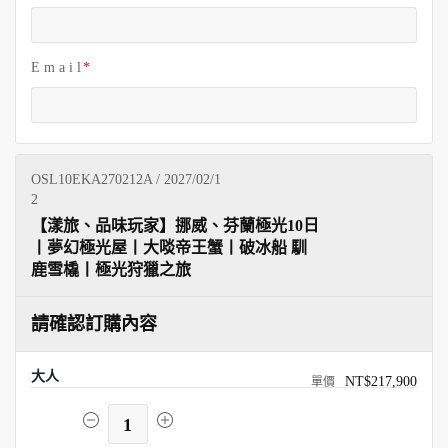
E m a i l
OSL10EKA270212A / 2027/02/1
2
【漾旅、品味玩家】挪威、芬蘭極光10日
丨夢幻極光屋丨大啖帝王蟹丨破冰船 馴
鹿雪橇丨極光狩獵之旅
請確認訂購內容
大人
NT$217,900
1