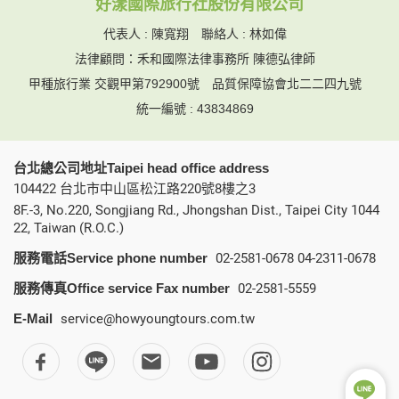
好漾國際旅行社股份有限公司
您所提供的姓名、電子郵件地址、聯絡方式及使用時間等。
於一般瀏覽時，伺服器會自行記錄相關行徑，包括您使用連線
代表人 : 陳寬翔 聯絡人 : 林如偉
設備的 IP 位址、使用時間、使用的瀏覽器、瀏覽及點選資料記
法律顧問：禾和國際法律事務所 陳德弘律師
錄等，做為我們增進網站服務的參考依據，此記錄為內部應
用，決不對外公布。
甲種旅行業 交觀甲第792900號
品質保障協會北二二四九號
為提供精確的服務，我們會將收集的問卷調查內容進行統計與
統一編號 : 43834869
分析，分析結果之統計數據或說明文字呈現，除供內部研究
外，我們會視需要公佈統計數據及說明文字，但不涉及特定個
人之資料。
台北總公司地址Taipei head office address
除非取得您的同意或其他法令之特別規定，本網站絕不會將您
104422 台北市中山區松江路220號8樓之3
的個人資料揭露予第三人或使用於蒐集目的以外之其他用途。
在您於本網站註冊帳號、使用本網站相關產品、服務、活動或
8F.-3, No.220, Songjiang Rd., Jhongshan Dist., Taipei City 1044
贈獎時，本網站會收集您的個人識別資料，本網站也可以從商
22, Taiwan (R.O.C.)
業夥伴處取得個人資料。
服務電話Service phone number
02-2581-0678
04-2311-0678
當客戶在本網站註冊時，我們會取得您的姓名、電話、住址、
身份證字號、電子郵件、出生日期、性別、行業等相關資料，
服務傳真Office service Fax number
02-2581-5559
當您註冊成功，並登入使用我們的服務後，我們即取得您的資
料。註冊時，本網站取得您的姓名、電話、住址、身份證字
E-Mail
service@howyoungtours.com.tw
號、電子郵件、出生日期、性別、行業等相關資料，當您註冊
成功，並登入使用我們的服務後，本網站即取得您的資料。
其他除了上述，會保留您在上網瀏覽或查詢時，伺服器自行產
生的相關記錄，包括您使用連線設備的 IP 位址、使用時間、使