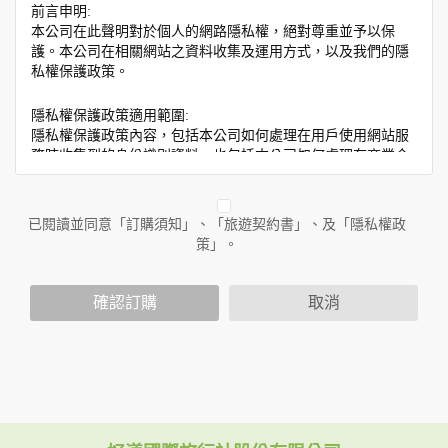
前言申明:
本公司在此聲明對於個人的網路隱私權，絕對尊重並予以保
護。本公司在相關網站之資料收集及運用方式，以及我們的隱
私權保護政策。
隱私權保護政策適用範圍:
隱私權保護政策內容，包括本公司如何處理在用戶使用網站服
務時收集到的身份識別資料，也包括本公司如何處理在商業合
作與本公司合作時分享的任何身份識別資料。隱私權保護政策
不適用於本公司以外的公司或網站群，與非本站所僱用或管理
人員。例如您透過本公司旗下網站上的廣告廠商連結，這些置
已閱讀並同意「訂購須知」、「旅遊契約書」、及「隱私權政
放連結的廠商也可能蒐集您個人的資料。對於您主動提供的個
策」。
人資訊，這些廣告廠商或連結網站有其個別的隱私權保護政
策，其資料處理措施不適用於本公司隱私權保護政策。
您個人在本網站上的聊天室或討論區中任意公開個人資料的行
確認訂購
取消
為，在非經加密的保護下，亦不適用於本公司隱私權保護政
策。
資料的蒐集與使用方式:
為了在本網站提供您最佳的互動性服務，可能會請您提供相關
個人的資料，其範圍如下：
本網站在您使用服務信箱、問卷調查等互動性功能時，會保留