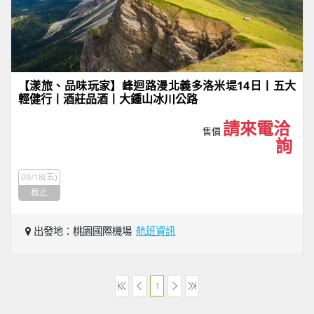
【漾旅、品味玩家】峰迴路漫北義多洛米堤14日丨五大
輕健行丨酒莊品酒丨大鍾山冰川公路
請來電洽
售價
詢
09/18(五)
截止
出發地：桃園國際機場
航班資訊
1