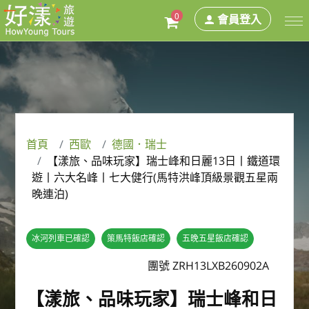
0
會員登入
首頁
西歐
德國．瑞士
【漾旅、品味玩家】瑞士峰和日麗13日丨鐵道環
遊丨六大名峰丨七大健行(馬特洪峰頂級景觀五星兩
晚連泊)
冰河列車已確認
策馬特飯店確認
五晚五星飯店確認
團號 ZRH13LXB260902A
【漾旅、品味玩家】瑞士峰和日