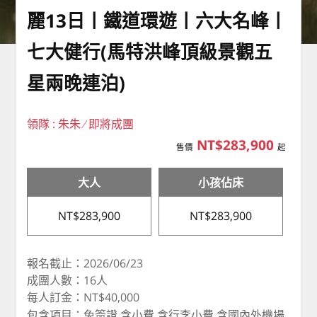
麗13日丨鐵道環遊丨六大名峰丨
七大健行(馬特洪峰頂級景觀五
星兩晚連泊)
領隊 : 朱朱 ∕ 即將成團
NT$283,900
售價
起
大人
小孩佔床
NT$283,900
NT$283,900
報名截止：2026/06/23
成團人數：16人
每人訂金：NT$40,000
包含項目：免簽證,含小費,含行李小費,含國內外機場