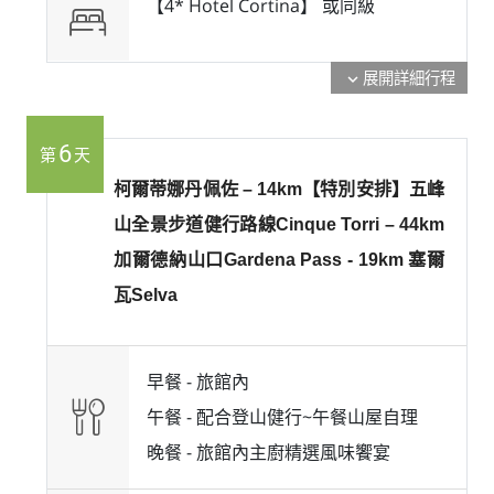
【4* Hotel Cortina】 或
同級
展開詳細行程
expand_more
6
第
天
柯爾蒂娜丹佩佐 – 14km【特別安排】五峰
山全景步道健行路線Cinque Torri – 44km
加爾德納山口Gardena Pass - 19km 塞爾
瓦Selva
早餐 -
旅館內
午餐 -
配合登山健行~午餐山屋自理
晚餐 -
旅館內主廚精選風味饗宴