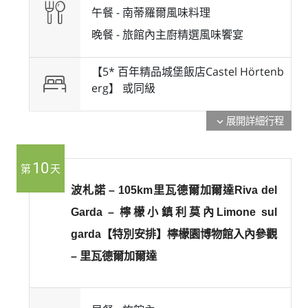
午餐 -
南蒂羅爾風味料理
晚餐 -
旅館內主廚精選風味饗宴
【5* 百年精品城堡飯店Castel Hörtenb
erg】 或
同級
展開詳細行程
expand_more
10
第
天
波札諾 – 105km里瓦德爾加爾達Riva del
Garda – 檸檬小鎮利莫內Limone sul
garda【特別安排】檸檬園博物館入內參觀
– 里瓦德爾加爾達