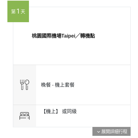
1
第
天
桃園國際機場Taipei╱轉機點
晚餐 -
機上套餐
【機上】 或
同級
展開詳細行程
expand_more