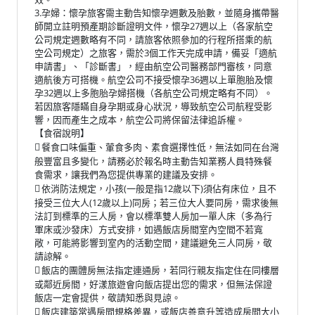
3.孕婦：懷孕旅客需主動告知懷孕週數及胎數，並隨身攜帶醫
師開立註明預產期診斷證明文件，懷孕27週以上（各家航空
公司規定週數略有不同，請旅客依照參加的行程所搭乘的航
空公司規定）之旅客，需於3個工作天完成申請，備妥「適航
申請書」、「診斷書」，經由航空公司醫務部門審核，同意
適航後方可搭機。航空公司不接受懷孕36週以上單胞胎及懷
孕32週以上多胞胎孕婦搭機（各航空公司規定略有不同）。
若因旅客隱瞞自身孕期或身心狀況，導致航空公司航程受影
響，因而產生之成本，航空公司將保留法律追訴權。
【食宿說明】
餐食口味偏重、葷食多肉、素食選擇性低，無法如同在台灣

般豐富且多變化，請務必於報名時主動告知業務人員特殊餐
食需求，讓我們為您提供專業的建議及安排。
依消防法規定，小孩(一般是指12歲以下)須佔有床位，且不

接受三位大人(12歲以上)同房；若三位大人要同房，需求後無
法訂到標準的三人房，會以標準雙人房加一單人床（多為行
軍床或沙發床）方式安排，如遇飯店房間室內空間不若寬
敞，可能將影響到室內的活動空間，建議避免三人同房，敬
請諒解。
飯店的團體房無法指定連通房，若同行親友指定住在同樓層

或鄰近房間，好漾旅遊會向飯店提出您的需求，但無法保證
飯店一定會提供，敬請知悉與見諒。
飯店建築常遇房間規格差異，或飯店善意升等造成房間大小
