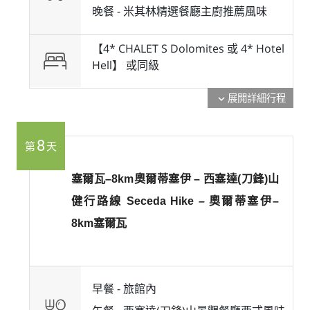
晚餐 -
米其林精選餐廳主廚推薦風味
【4* CHALET S Dolomites 或 4* Hotel
Hell】 或
同級
展開詳細行程
expand_more
8
第
天
塞爾瓦–8km奧爾蒂塞伊 – 西塞達(刀鋒)山
健行路線 Seceda Hike – 奧爾蒂塞伊–
8km塞爾瓦
早餐 -
旅館內