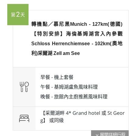
2
第
天
轉機點／慕尼黑Munich - 127km(德國)
【特別安排】海倫基姆湖宮入內參觀
Schloss Herrenchiemsee - 102km(奧地
利)采爾湖 Zell am See
早餐 -
機上套餐
午餐 -
基姆湖盧魚風味料理
晚餐 -
旅館內主廚推薦風味料理
【采爾湖畔 4* Grand hotel 或 St Geor
g】 或
同級
展開詳細行程
expand_more