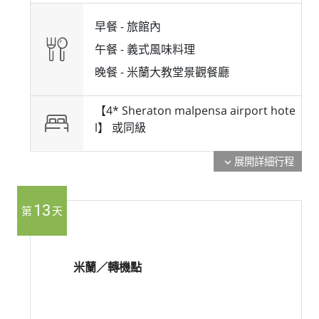
早餐 -
旅館內
午餐 -
義式風味料理
晚餐 -
米蘭大教堂景觀餐廳
【4* Sheraton malpensa airport hote
l】 或
同級
展開詳細行程
expand_more
13
第
天
米蘭／轉機點