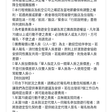
隊全程隨團服務。
本行程視飯店及航空公司之確認及當地節慶保有調整之權

利，若遇商展或節慶，將會尋找同等級替代飯店及住宿點，
敬請包涵，行程／航班／飯店／餐食以「行前說明會」書冊
所列資料為準。
為考量貴賓自身旅遊安全並顧及其它團員旅遊權益，凡年滿

70歲以上或行動不便之貴賓，必須有家人或友人同行，方可
報名，不便之處，尚請見諒。
團費報價以雙人房（2人一室）為主，歡迎您結伴參加。若

單人報名，須付擔全程單人房差額，原則上好漾旅遊會協助
安排同性團友共用一室同房，若能順利調整，則免收單人房
差額。
單人房加價係指「單人指定入住一間單人房之房價差」，而

不是付房價差即入住雙人房型，單人房為一人使用空間，通
常較雙人房小。
【特別說明】
符合下列狀況之貴賓，請務必於報名時主動告知服務人員，

讓我們為您提供專業的建議及安排。若在出發前7個工作日內
臨時提出需求，將可能收取必要費用。
1.年滿70歲或行動不便之貴賓，且無親友陪同者。
2.未滿18歲，且未與法定代理人一同報名參加旅遊行程者：須
將旅遊定型化契約書，提供給法定代理人簽名，報名始為有
效。