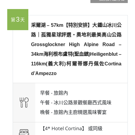
3
第
天
采爾湖 – 57km【特別安排】大鍾山冰川公
路｜孤獨星球評選・奧地利最美高山公路
Grossglockner High Alpine Road –
34km海利根布盧特(聖血鎮)Heiligenblut –
116km(義大利)柯爾蒂娜丹佩佐Cortina
d’Ampezzo
早餐 -
旅館內
午餐 -
冰川公路景觀餐廳西式風味
晚餐 -
旅館內主廚精選風味饗宴
【4* Hotel Cortina】 或
同級