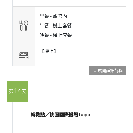
早餐 -
旅館內
午餐 -
機上套餐
晚餐 -
機上套餐
【機上】
展開詳細行程
expand_more
14
第
天
轉機點／桃園國際機場Taipei