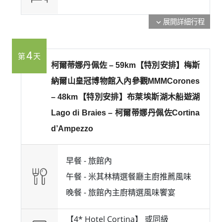
展開詳細行程
expand_more
4
第
天
柯爾蒂娜丹佩佐 – 59km【特別安排】梅斯
納爾山皇冠博物館入內參觀MMMCorones
– 48km【特別安排】布萊埃斯湖木船遊湖
Lago di Braies – 柯爾蒂娜丹佩佐Cortina
d’Ampezzo
早餐 -
旅館內
午餐 -
米其林精選餐廳主廚推薦風味
晚餐 -
旅館內主廚精選風味饗宴
【4* Hotel Cortina】 或
同級