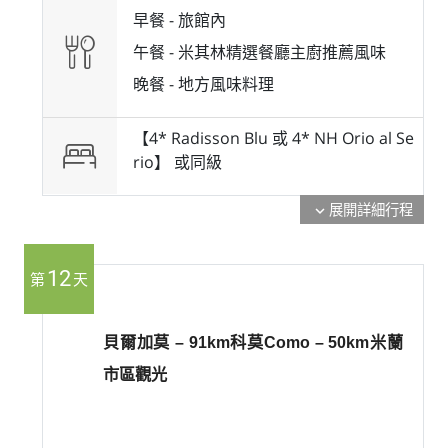
早餐 -
旅館內
午餐 -
米其林精選餐廳主廚推薦風味
晚餐 -
地方風味料理
【4* Radisson Blu 或 4* NH Orio al Se
rio】 或
同級
展開詳細行程
expand_more
12
第
天
貝爾加莫 – 91km科莫Como – 50km米蘭
市區觀光