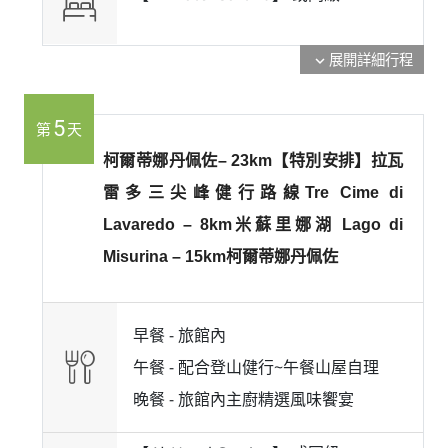
展開詳細行程
expand_more
5
第
天
柯爾蒂娜丹佩佐– 23km【特別安排】拉瓦
雷多三尖峰健行路線Tre Cime di
Lavaredo – 8km米蘇里娜湖 Lago di
Misurina – 15km柯爾蒂娜丹佩佐
早餐 -
旅館內
午餐 -
配合登山健行~午餐山屋自理
晚餐 -
旅館內主廚精選風味饗宴