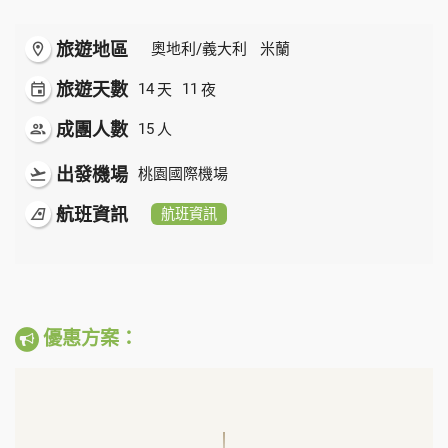
旅遊地區
room
奧地利/義大利
米蘭
旅遊天數
天
夜
event
14
11
成團人數
人
people
15
出發機場
flight_takeoff
桃園國際機場
航班資訊
airlines
航班資訊
優惠方案：