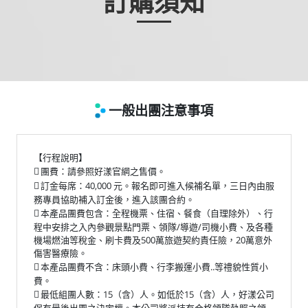
訂購須知
一般出團注意事項
【行程說明】
團費：請參照好漾官網之售價。

訂金每席：40,000 元。報名即可進入候補名單，三日內由服

務專員協助補入訂金後，進入該團合約。
本產品團費包含：全程機票、住宿、餐食（自理除外）、行

程中安排之入內參觀景點門票、領隊/導遊/司機小費、及各種
機場燃油等稅金、刷卡費及500萬旅遊契約責任險，20萬意外
傷害醫療險。
本產品團費不含：床頭小費、行李搬運小費..等禮貌性質小

費。
最低組團人數：15（含）人。如低於15（含）人，好漾公司

保有最後出團之決定權。本公司將派持有合格領隊執照之領