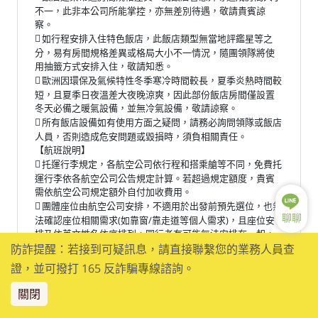
不一，此非本公司所能掌控，亦無差別待遇，敬請貴賓諒
察。
如行程安排入住特色飯店，此飯店類型無當地評鑑星等之

分，易有房間規格差異或格局大小不一情況，隨團領隊將使
用抽籤方式安排入住，敬請知悉。
歐洲因環保及氣候特性冬季寒冷時間較長，夏季炎熱時間較

短，且夏季日夜溫差大夜晚涼爽，因此部份飯店房間僅設置
冬天必備之暖氣設備，並無冷氣設備，敬請諒察。
所有飯店設備如有使用方面之疑問，請務必詢問領隊或飯店

人員，否則造成危安問題或毀損時，須負相關責任。
【航班說明】
托運行李規定，各航空公司依行程和搭乘艙等不同，免費托

運行李依各航空公司公告規定計算。若超過規定額度，貴賓
需依航空公司規定額外自付加收費用。
團體座位由航空公司安排，不適用於出發前預先選位，也無

聊聊
法確認座位相關需求(如靠窗/靠走道等個人需求)，且座位安
排乃依英文姓名依序排列，同行者有可能無法安排在一起，
領隊將盡最大協助，若無法滿足您的需求，敬請參團貴賓諒
防詐提醒：若接到可疑訊息，請直接聯繫您的業務人員查
解。
證，並可撥打 165 反詐騙專線諮詢。
如您有一定需指定座位(如靠窗/靠走道等個人需求)，航空公

司將視航班狀況提供線上付款選位服務，可洽業務人員詢
關閉
問，待團體機票開票後可提供個人票號等，供您上航空公司
官網做線上付費選位。(需特別說明：航空公司座位調整皆保