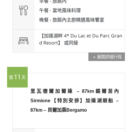
早餐 -
旅館內
午餐 -
當地風味料理
晚餐 -
旅館內主廚精選風味饗宴
【加達湖畔 4* Du Lac et Du Parc Gran
d Resort】 或
同級
展開詳細行程
expand_more
11
第
天
里瓦德爾加爾達 – 87km錫爾苗內
Sirmione【特別安排】加達湖遊船 –
87km – 貝爾加莫Bergamo