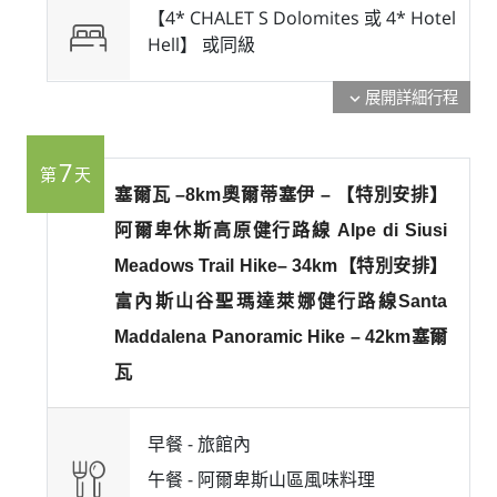
【4* CHALET S Dolomites 或 4* Hotel
Hell】 或
同級
展開詳細行程
expand_more
7
第
天
塞爾瓦 –8km奧爾蒂塞伊 – 【特別安排】
阿爾卑休斯高原健行路線 Alpe di Siusi
Meadows Trail Hike– 34km【特別安排】
富內斯山谷聖瑪達萊娜健行路線Santa
Maddalena Panoramic Hike – 42km塞爾
瓦
早餐 -
旅館內
午餐 -
阿爾卑斯山區風味料理