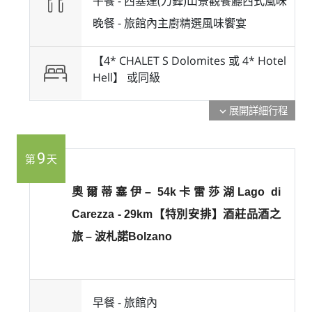
午餐 -
西塞達(刀鋒)山景觀餐廳西式風味
晚餐 -
旅館內主廚精選風味饗宴
【4* CHALET S Dolomites 或 4* Hotel
Hell】 或
同級
展開詳細行程
expand_more
9
第
天
奧爾蒂塞伊– 54k卡雷莎湖Lago di
Carezza - 29km【特別安排】酒莊品酒之
旅 – 波札諾Bolzano
早餐 -
旅館內