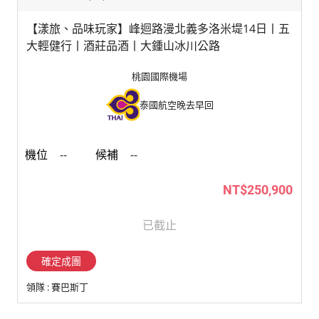
【漾旅、品味玩家】峰迴路漫北義多洛米堤14日丨五
大輕健行丨酒莊品酒丨大鍾山冰川公路
桃園國際機場
泰國航空
晚去早回
--
--
NT$250,900
已截止
領隊 : 賽巴斯丁