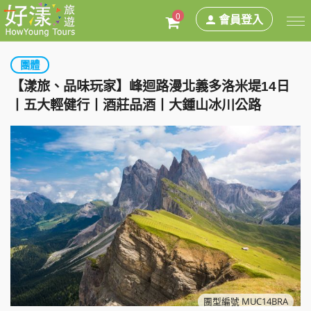
0
會員登入
團體
【漾旅、品味玩家】峰迴路漫北義多洛米堤14日
丨五大輕健行丨酒莊品酒丨大鍾山冰川公路
團型編號 MUC14BRA