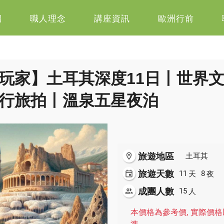
紹
職人理念
講座資訊
歐洲行前
玩家】土耳其深度11日丨世界
行旅拍丨溫泉五星夜泊
旅遊地區
room
土耳其
旅遊天數
天
夜
event
11
8
成團人數
人
people
15
本價格為參考價, 實際價