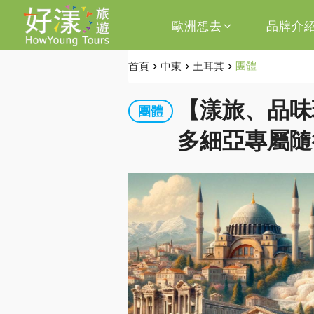
歐洲想去
品牌介
首頁
中東
土耳其
團體
【漾旅、品味
團體
多細亞專屬隨