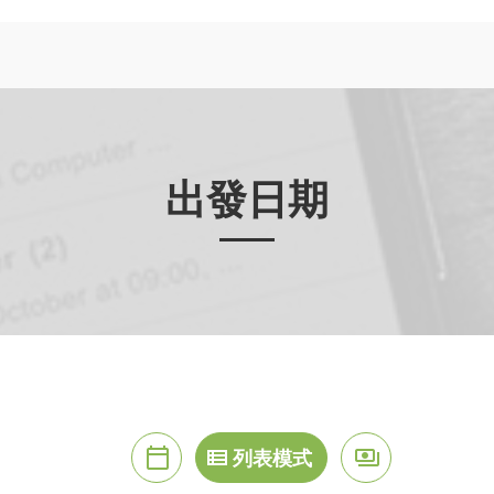
出發日期
月曆模式
列表模式
價格模式
calendar_today
view_list
payments