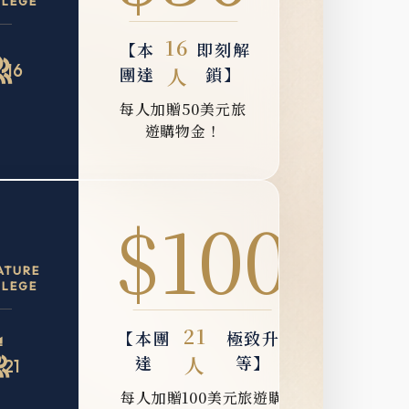
ILEGE
16
【本
即刻解
16
團達
人
鎖】
每人加贈50美元旅
遊購物金！
$100
ATURE
ILEGE
21
【本團
極致升
達
人
等】
21
每人加贈100美元旅遊購