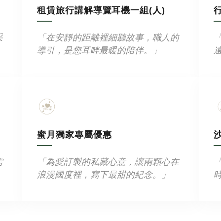
租賃旅行講解導覽耳機一組(人)
行
采
「在安靜的距離裡細聽故事，職人的
導引，是您耳畔最暖的陪伴。」
蜜月獨家專屬優惠
需
「為愛訂製的私藏心意，讓兩顆心在
」
浪漫國度裡，寫下最甜的紀念。」