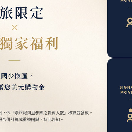
PRIV
旅限定
✕
獨家福利
出國少換匯，
贈您美元購物金
SIGN
PRIV
日，依「最終報到且參團之貴賓人數」核算並發放。
得合併計算或重複贈與，特此告知。