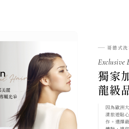
哥德式洗
Exclusive 
獨家
龍級
因為歐洲
漾旅遊貼心
作。選擇
體驗，讓