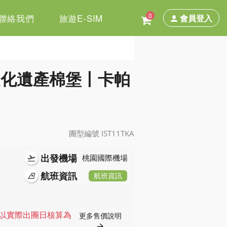
0
聯絡我們
旅遊E-SIM
會員登入
文化遺產棉堡丨卡帕
團型編號 IST11TKA
出發機場
flight_takeoff
桃園國際機場
航班資訊
airlines
航班資訊
格以實際出團日核算為
更多售價說明
arrow_forward