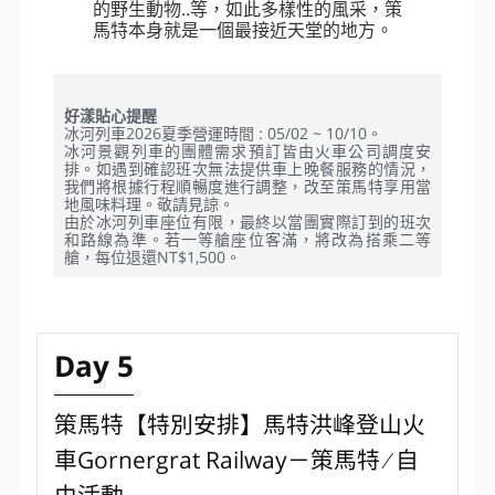
策馬特 Zermatt
位於海拔1,620的無煙山城策馬特，有著
以特殊三角造型而聞名遐邇的馬特洪
峰，除了本身就是一個經典的標誌，同
時也是扼殺全世界觀光客在瑞士境內相
機記憶體最多的一的地方。以策馬特為
中心點，熱鬧的班霍夫大街、百年登山
火車、湖中的馬特洪峰倒影、途中巧遇
的野生動物..等，如此多樣性的風采，策
馬特本身就是一個最接近天堂的地方。
好漾貼心提醒
冰河列車2026夏季營運時間 : 05/02 ~ 10/10。
冰河景觀列車的團體需求預訂皆由火車公司調度安
排。如遇到確認班次無法提供車上晚餐服務的情況，
我們將根據行程順暢度進行調整，改至策馬特享用當
地風味料理。敬請見諒。
由於冰河列車座位有限，最終以當團實際訂到的班次
和路線為準。若一等艙座位客滿，將改為搭乘二等
艙，每位退還NT$1,500。