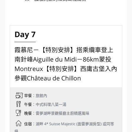
霞慕尼 Chamonix
坐落於法國阿爾卑斯山脈的夏慕尼，是
一座被冰河與雪峰擁抱的浪漫小鎮。優
雅的法式街道、溫馨的咖啡館與山景交
織出迷人風光。歐洲第一高峰勃朗峰巍
然矗立於此，無論夏季健行或冬季滑
雪，都吸引世界各地的旅人與登山者前
來，體驗純正的法式山城風情。
Day 7
霞慕尼－【特別安排】搭乘纜車登上
南針峰Aiguille du Midi－86km蒙投
Montreux【特別安排】西庸古堡入內