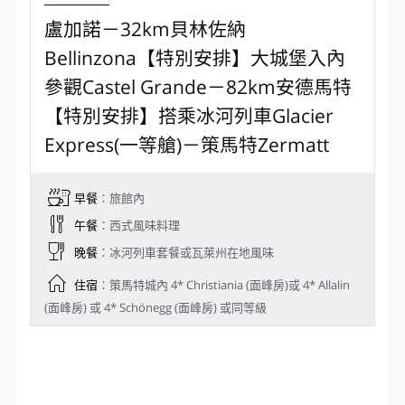
好漾貼心提醒
如遇盧加諾 Bellevue au Lac 客滿，將貼心升等入住
莫爾科特(Morcote)五星 Swiss Diamond Hotel
Lugano 面湖房，續享迷人湖景風光。
Day 4
盧加諾－32km貝林佐納
Bellinzona【特別安排】大城堡入內
參觀Castel Grande－82km安德馬特
【特別安排】搭乘冰河列車Glacier
Express(一等艙)－策馬特Zermatt
早餐
：旅館內