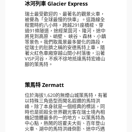
的貝林佐納，是古代兵家必爭之地，素
有「瑞士山海關」之稱。小城各個角落
都在述說與義大利倫巴底有關的文化和
歷史。有時間不妨坐在教堂前廣場，喝
杯咖啡，欣賞古城的歷史風範。
聯合國教科文組織(UNESCO)於2000
年，將貝林佐納三座城堡列作「世界文
化遺產」。
冰河列車 Glacier Express
瑞士最受歡迎的、最著名的觀景火車，
被譽為「全球最慢的快車」。這路線全
程需時約八小時，跨越291座橋樑、穿
過91條隧道，途經萊茵河、隆河，途中
將見到高原、峭壁、 峽谷、森林、小鎮
等景色。我們取風景最多變化的路段，
從瑞士的肚臍之稱的安德馬特上車，隨
著火紅色車廂穿越山間小村落後，沿著
VISP河谷，不疾不徐地抵達馬特宏峰山
腳的策馬特。