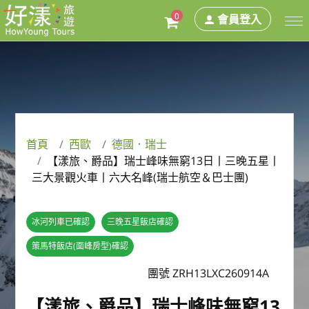
0
會員登入
首頁
西歐
德國．瑞士
【漾旅、爵品】瑞士峰味無窮13日丨三晚五星丨
三大景觀火車丨六大名峰(瑞士航空＆巴士團)
冰河列車已確認
三晚五星飯店確認
策馬特飯店(面峰房型)確認
團號 ZRH13LXC260914A
【漾旅、爵品】瑞士峰味無窮13