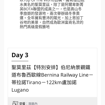
路最經典優美的弧線，這座高架鐵道拱
橋矗立在山谷中已逾百年了，也是世界
上最壯觀的鐵路之一。
聯合國教科文組織(UNESCO)於2008
年，將阿爾布拉線列作「世界文化遺
產」。
聖莫里茲 St. Moritz
以Top Of The World自稱，擁有環山抱
水美名的聖莫里茲，除了是阿爾卑斯菁
英BOTA聯盟的成員之一，也是高山冬
季旅遊的發源地，兩次舉辦過冬季奧
運。全年擁有豐沛的陽光，加上恩加丁
谷地的美景，自然成為歐洲富商名流的
熱門高級度假勝地
Day 3