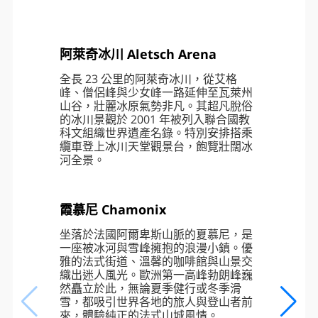
早餐
：旅館內
午餐
：阿萊奇景觀餐廳西式風味
晚餐
：米其林精選餐廳牛排風味
住宿
：4* La Folie Douce 或 4* Aiglons 或 4* Alpina 或
同等級
阿萊奇冰川 Aletsch Arena
全長 23 公里的阿萊奇冰川，從艾格
峰、僧侶峰與少女峰一路延伸至瓦萊州
山谷，壯麗冰原氣勢非凡。其超凡脫俗
的冰川景觀於 2001 年被列入聯合國教
科文組織世界遺產名錄。特別安排搭乘
纜車登上冰川天堂觀景台，飽覽壯闊冰
河全景。