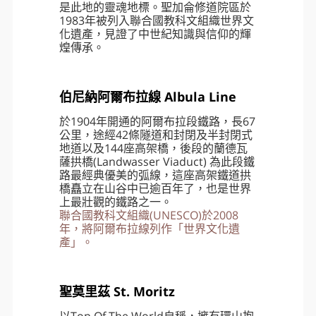
聖加侖老城區 × 修道院圖書館
Abbey Library of Saint Gall
聖加侖是瑞士東部的重要城市，自8世
紀建城以來便是歐洲宗教、學術與藝術
的重鎮。漫步舊城，可見造型別緻、色
彩繽紛的凸窗裝飾，為街景增添濃厚的
歷史韻味。壯麗的巴洛克式大教堂與珍
藏無數古籍的聖加侖修道院圖書館，更
是此地的靈魂地標。聖加侖修道院區於
1983年被列入聯合國教科文組織世界文
化遺產，見證了中世紀知識與信仰的輝
煌傳承。
伯尼納阿爾布拉線 Albula Line
於1904年開通的阿爾布拉段鐵路，長67
公里，途經42條隧道和封閉及半封閉式
地道以及144座高架橋，後段的蘭德瓦
薩拱橋(Landwasser Viaduct) 為此段鐵