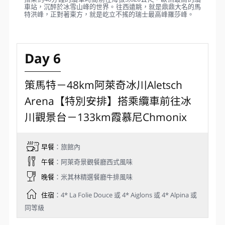
地質行程、登山歷史、當地居名的文化和生活以及和馬特洪峰
有關的各種故事和傳說。
策馬特的陽光角落 - 蘇內加 Sunnegga (持瑞士旅行通行證享有
部分優惠)
在前往洛特洪峰的山谷車站，搭乘地底纜車(瑞士最長的纜索
鐵路隧道)，只需三分鐘即可抵達蘇內加。眼前開闊的壯麗景
色，絕對讓您為之驚艷。在蘇內加的餐廳觀景平台，是欣賞馬
特洪峰的另一個絕佳地點，您不妨坐下來點杯啤酒，放空思
緒，與馬特洪峰來個面對面有溫度的交流，何嘗不是人生一大
享受。
冰川天堂纜車路線 (持瑞士旅行通行證享有部分優惠)
搭乘約40分鐘的纜車時間前往海拔3,820公尺，歐洲最高的纜
車站，沉醉於冰雪山峰的世界。往西遠眺，就是鼎鼎大名的馬
特洪峰，正對著東方，就是屹立不搖的瑞士最高峰羅莎峰。
Day 6
策馬特－48km阿萊奇冰川Aletsch
Arena【特別安排】搭乘纜車前往冰
川觀景台－133km霞慕尼Chmonix