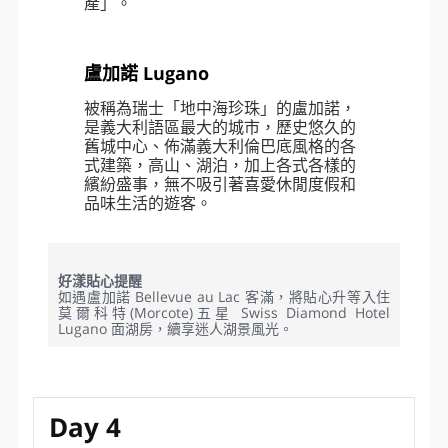
於1910年開通的伯尼納線，連接著歐洲
寒冷的北方和溫暖的南方，被稱為歐洲
南北間最美的線路。搭乘火紅的車身，
途經高山冰河之景，穿越隧道，經過黑
湖、白湖、伯尼納隘口，最後奔馳到著
名的Brusio360度迴旋鐵道拱橋，抵達
義大利－蒂拉諾，一次見證多變的地
貌，感受最原始的歐洲。
聯合國教科文組織(UNESCO)於2008
年，將伯尼納線列作「世界文化遺
產」。
盧加諾 Lugano
被稱為瑞士「地中海珍珠」的盧加諾，
是義大利語區最大的城市，歷史悠久的
舊城中心、佈滿義大利倫巴底風格的各
式建築，高山、湖泊，加上各式各樣的
繽紛盛事，無不吸引著喜愛休閒度假和
品味生活的遊客。