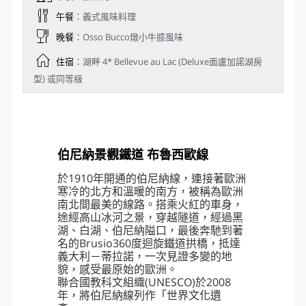
聖莫里茲【特別安排】伯尼納景觀鐵
道布魯西歐線Bernina Railway Line－
蒂拉諾Tirano－122km盧加諾
Lugano
早餐
：旅館內
午餐
：義式風味料理
晚餐
：Osso Bucco燉小牛膝風味
住宿
：湖畔 4* Bellevue au Lac (Deluxe面盧加諾湖房
型) 或同等級
伯尼納景觀鐵道 布魯西歐線