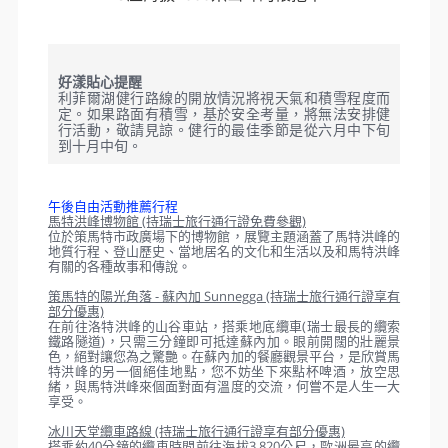
馬特洪峰登山火車 Gornergrat
Railway
馬特洪峰登山火車1898年完工的電氣
化登山火車，每隔24分鐘，只需要33
分鐘的車程，百年登山火車即帶您登上
海拔3,089的哥諾葛拉特觀景平台，讓
您依偎在萬年冰川、馬特洪峰及其它
29座海拔4000米山峰的懷抱中。
好漾貼心提醒
利菲爾湖健行路線的開放情況將視天氣和積雪程度而
定。如果路面有積雪，基於安全考量，將無法安排健
行活動，敬請見諒。健行的最佳季節是從六月中下旬
到十月中旬。
午後自由活動推薦行程
馬特洪峰博物館 (持瑞士旅行通行證免費參觀)
位於策馬特市政廣場下的博物館，展覽主題涵蓋了馬特洪峰的