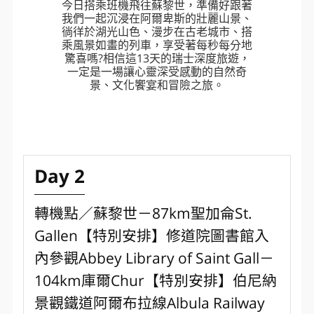
今日搭乘班機飛往蘇黎世，準備好跟著
我們一起沉浸在阿爾卑斯的壯麗山景、
徜徉於湖光山色、漫步在古老城市、搭
乘風景如畫的列車，享受著每秒每分地
驚喜嗎?相信這13天的瑞士深度旅遊，
一定是一場讓心靈深受感動的自然奇
景、文化饗宴和冒險之旅。
Day 2
轉機點／蘇黎世－87km聖加侖St.
Gallen【特別安排】修道院圖書館入
內參觀Abbey Library of Saint Gall－
104km庫爾Chur【特別安排】伯尼納
景觀鐵道阿爾布拉線Albula Railway