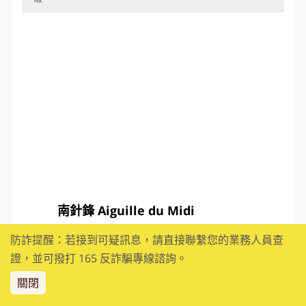
參觀Château de Chillon
早餐
：旅館內
午餐
：中式料理八菜一湯
晚餐
：雷夢湖畔景觀餐廳主廚精選風味
住宿
：湖畔 4* Suisse Majestic (面雷夢湖房型) 或同等
級
防詐提醒：若接到可疑訊息，請直接聯繫您的業務人員查
證，並可撥打 165 反詐騙專線諮詢。
關閉