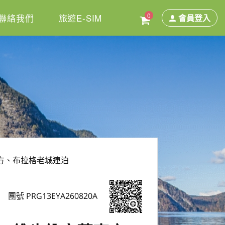
0
聯絡我們
旅遊E-SIM
會員登入
東方、布拉格老城連泊
團號 PRG13EYA260820A