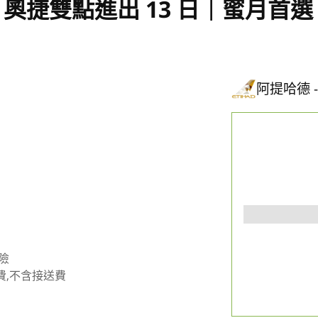
奧捷雙點進出 13 日｜蜜月首
阿提哈德
險
費,不含接送費