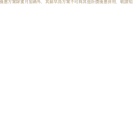
 本優惠方案除蜜月加碼外，其餘早鳥方案不可與其他折價優惠併用，敬請知