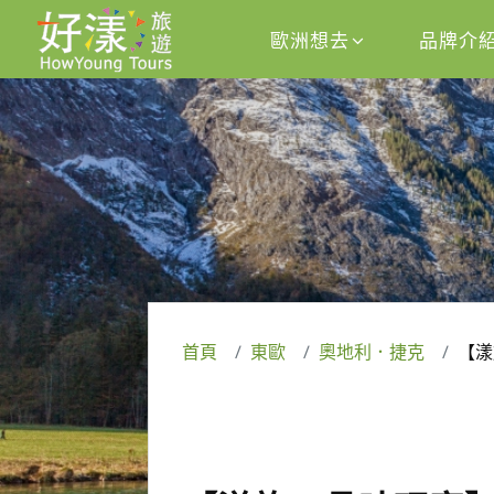
歐洲想去
品牌介
首頁
東歐
奧地利．捷克
【漾