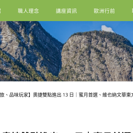
紹
職人理念
講座資訊
歐洲行前
旅、品味玩家】奧捷雙點進出 13 日｜蜜月首選、維也納文華