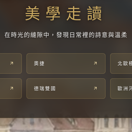
美學走讀
在時光的縫隙中，發現日常裡的詩意與溫柔
奧捷
北歐
德瑞雙國
歐洲