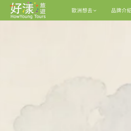
歐洲想去
品牌介