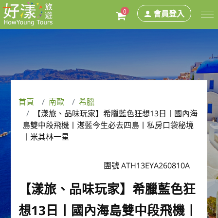
0
會員登入
首頁
南歐
希臘
【漾旅、品味玩家】希臘藍色狂想13⽇丨國內海
島雙中段飛機丨湛藍今生必去四島丨私房口袋秘境
丨米其林一星
團號 ATH13EYA260810A
【漾旅、品味玩家】希臘藍色狂
想13⽇丨國內海島雙中段飛機丨