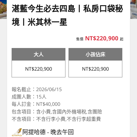
湛藍今生必去四島丨私房口袋秘
境丨米其林一星
NT$220,900
售價
起
大人
小孩佔床
NT$220,900
NT$220,900
報名截止：2026/06/15
成團人數：15人
每人訂金：NT$40,000
包含項目：含小費,含國內外機場稅,含團險
不含項目：不含行李小費,不含行李超重費
阿提哈德
晚去午回