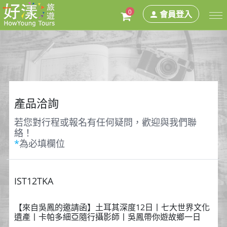
0
會員登入
產品洽詢
若您對行程或報名有任何疑問，歡迎與我們聯
絡！
*
為必填欄位
IST12TKA
【來自吳鳳的邀請函】土耳其深度12日丨七大世界文化
遺產丨卡帕多細亞隨行攝影師丨吳鳳帶你遊故鄉一日