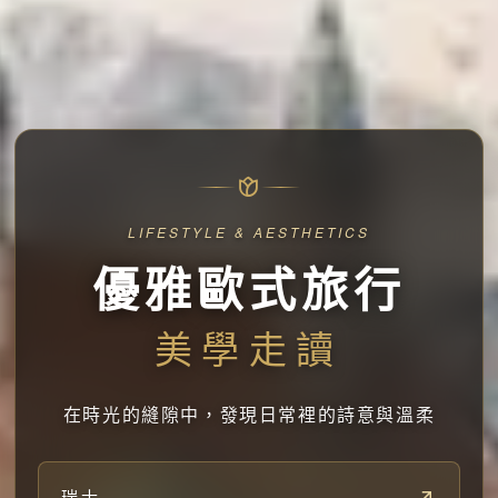
LIFESTYLE & AESTHETICS
優雅歐式旅行
美學走讀
在時光的縫隙中，發現日常裡的詩意與溫柔
瑞士