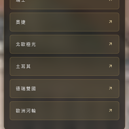
奧捷
北歐極光
土耳其
德瑞雙國
歐洲河輪